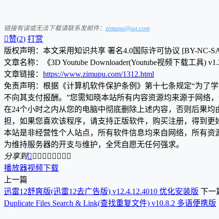
链接有误或无法下载请联系发邮件：
zimupu@qq.com

赞(
2
)
打赏
版权声明：本文采用知识共享 署名4.0国际许可协议 [BY-NC-S
文章名称：《3D Youtube Downloader(Youtube视频下载工具) v
文章链接：
https://www.zimupu.com/1312.html
免责声明：根据《计算机软件保护条例》第十七条规定“为了
不向其支付报酬。”您需知晓本站所有内容资源均来源于网络
在24个小时之内从您的电脑中彻底删除上述内容，否则后果
担，如果您喜欢该程序，请支持正版软件，购买注册，得到更
本站是非经营性个人站点，所有软件信息均来自网络，所有资
为维持服务器的开支与维护，全凭自愿无任何强求。
分享到









播放器
视频下载
上一篇
迅雷12舒爽版(迅雷12去广告版) v12.4.12.4010 优化安装版
下一
Duplicate Files Search & Link(查找重复文件) v10.8.2 多语便携版