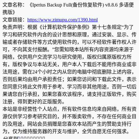
文章名称：《Iperius Backup Full(备份恢复软件) v8.8.6 多语便
携版》
文章链接：
https://www.zimupu.com/1390.html
免责声明：根据《计算机软件保护条例》第十七条规定“为了
学习和研究软件内含的设计思想和原理，通过安装、显示、传
输或者存储软件等方式使用软件的，可以不经软件著作权人许
可，不向其支付报酬。”您需知晓本站所有内容资源均来源于
网络，仅供用户交流学习与研究使用，版权归属原版权方所
有，版权争议与本站无关，用户本人下载后不能用作商业或非
法用途，需在24个小时之内从您的电脑中彻底删除上述内容，
否则后果均由用户承担责任；如果您访问和下载此文件，表示
您同意只将此文件用于参考、学习而非其他用途，否则一切后
果请您自行承担，如果您喜欢该程序，请支持正版软件，购买
注册，得到更好的正版服务。
本站是非经营性个人站点，所有软件信息均来自网络，所有资
源仅供学习参考研究目的，并不贩卖软件，不存在任何商业目
的及用途，网站会员捐赠是您喜欢本站而产生的赞助支持行
为，仅为维持服务器的开支与维护，全凭自愿无任何强求。
分享到








