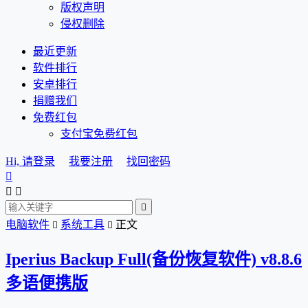
版权声明
侵权删除
最近更新
软件排行
安卓排行
捐赠我们
免费红包
支付宝免费红包
Hi, 请登录
我要注册
找回密码




电脑软件
系统工具
正文


Iperius Backup Full(备份恢复软件) v8.8.6
多语便携版