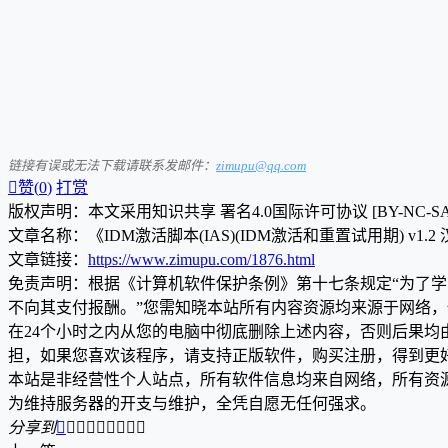
链接有误或无法下载请联系发邮件：
zimupu@qq.com

赞(
0
)
打赏
版权声明：本文采用知识共享 署名4.0国际许可协议 [BY-NC-S
文章名称：《IDM激活脚本(IAS)(IDM激活和重置试用期) v1.
文章链接：
https://www.zimupu.com/1876.html
免责声明：根据《计算机软件保护条例》第十七条规定“为了
不向其支付报酬。”您需知晓本站所有内容资源均来源于网络
在24个小时之内从您的电脑中彻底删除上述内容，否则后果
担，如果您喜欢该程序，请支持正版软件，购买注册，得到更
本站是非经营性个人站点，所有软件信息均来自网络，所有资
为维持服务器的开支与维护，全凭自愿无任何强求。
分享到








