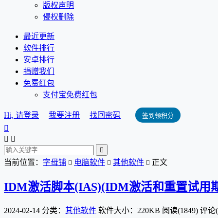
版权声明
侵权删除
最近更新
软件排行
安卓排行
捐赠我们
免费红包
支付宝免费红包
Hi, 请登录
我要注册
找回密码
签到领积分




当前位置：
字母铺
电脑软件
其他软件
正文



IDM激活脚本(IAS)(IDM激活和重置试用期)
2024-02-14
分类：
其他软件
软件大小：220KB
阅读(1849)
评论(