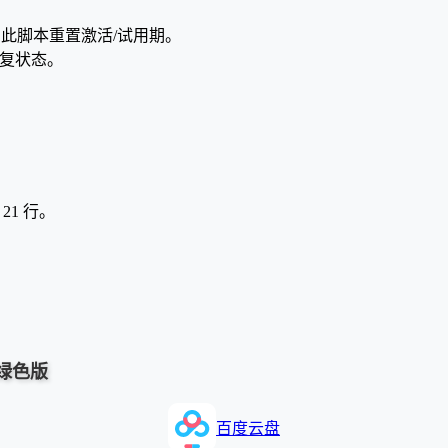
以随时使用此脚本重置激活/试用期。
恢复状态。
1 行。
化绿色版
百度云盘