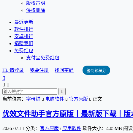
版权声明
侵权删除
最近更新
软件排行
安卓排行
捐赠我们
免费红包
支付宝免费红包
Hi, 请登录
我要注册
找回密码
签到领积分




当前位置：
字母铺
电脑软件
官方原版
正文



优效文件助手官方原版丨最新版下载丨版本号 2
2026-07-11
分类：
官方原版
/
应用软件
软件大小：4.05MB
阅读(