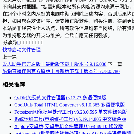
不向其支付报酬。”您需知晓本站所有内容资源均来源于网络
在24个小时之内从您的电脑中彻底删除上述内容，否则后果
担，如果您喜欢该程序，请支持正版软件，购买注册，得到更
本站是非经营性个人站点，所有软件信息均来自网络，所有资
为维持服务器的开支与维护，全凭自愿无任何强求。
分享到









快捷启动
文件管理
上一篇
爱思助手官方原版丨最新版下载丨版本号 9.16.038
下一篇
酷狗直播伴侣官方原版丨最新版下载丨版本号 7.78.0.780
相关推荐
Q-Dir(免费的文件管理器) v12.73 多语便携版
CoolUtils Total HTML Converter v5.1.0.365 多语便携版
Fotosizer(图像批量处理工具) v3.23.0.595 单文件绿色版
系统运维工具(电脑维护工具) v5.19.14.805 中文绿色版
X-plore安卓版(安卓手机文件管理器) v4.49.10 修改版
reaConverter(批量图片转换处理) Pro v8.0.235 多语便携版