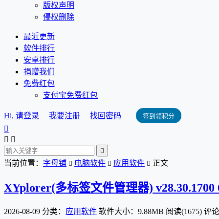
版权声明
侵权删除
最近更新
软件排行
安卓排行
捐赠我们
免费红包
支付宝免费红包
Hi, 请登录
我要注册
找回密码
签到领积分




当前位置：
字母铺
电脑软件
应用软件
正文



XYplorer(多标签文件管理器) v28.30.1700
2026-08-09
分类：
应用软件
软件大小：9.88MB
阅读(1675)
评论(