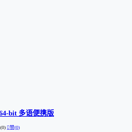
 64-bit 多语便携版
0)

赞(
0
)