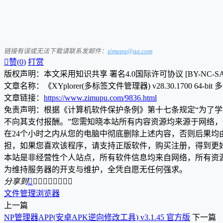
链接有误或无法下载请联系发邮件：
zimupu@qq.com

赞(
0
)
打赏
版权声明：本文采用知识共享 署名4.0国际许可协议 [BY-NC-S
文章名称：《XYplorer(多标签文件管理器) v28.30.1700 64-bi
文章链接：
https://www.zimupu.com/9836.html
免责声明：根据《计算机软件保护条例》第十七条规定“为了
不向其支付报酬。”您需知晓本站所有内容资源均来源于网络
在24个小时之内从您的电脑中彻底删除上述内容，否则后果
担，如果您喜欢该程序，请支持正版软件，购买注册，得到更
本站是非经营性个人站点，所有软件信息均来自网络，所有资
为维持服务器的开支与维护，全凭自愿无任何强求。
分享到









文件管理
浏览器
上一篇
NP管理器APP(安卓APK逆向修改工具) v3.1.45 官方版
下一篇