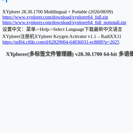
XYplorer 28.30.1700 Multilingual + Portable (2026/08/09)
https://www.xyplorer.com/download/xyplorer64_full.zip
https://www.xyplorer.com/download/xyplorer64_full_noinstall.zip
设置中文：菜单->Help->Select Language下载最新中文语言
XYplorer注册机XYplorer Keygen Activator v1.1 – RadiXX11
https://url04.ctfile.com/d/62829004-64836031-ec88f8?p=2025
XYplorer(多标签文件管理器) v28.30.1700 64-bit 多