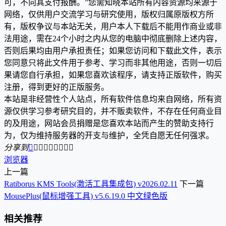
可，不向其支付报酬。”您需知晓本站所有内容资源均来源于
网络，仅供用户交流学习与研究使用，版权归属原版权方所
有，版权争议与本站无关，用户本人下载后不能用作商业或非
法用途，需在24个小时之内从您的电脑中彻底删除上述内容，
否则后果均由用户承担责任；如果您访问和下载此文件，表示
您同意只将此文件用于参考、学习而非其他用途，否则一切后
果请您自行承担，如果您喜欢该程序，请支持正版软件，购买
注册，得到更好的正版服务。
本站是非经营性个人站点，所有软件信息均来自网络，所有资
源仅供学习参考研究目的，并不贩卖软件，不存在任何商业目
的及用途，网站会员捐赠是您喜欢本站而产生的赞助支持行
为，仅为维持服务器的开支与维护，全凭自愿无任何强求。
分享到









浏览器
上一篇
Ratiborus KMS Tools(激活工具集成包) v2026.02.11
下一篇
MousePlus(鼠标增强工具) v5.6.19.0 中文绿色版
相关推荐