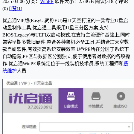
2025-03-06
分类：
WinPE
软件大小：2.74GB
阅读(3185)
评论
(0)

赞(
1
)
优启通VIP版(EasyU,简称EU)是IT天空打造的一款专业U盘启
动盘制作工具,优启通工具采用U盘三分区方案,支持
BIOS(Legacy)与UEFI双启动模式,在支持主流硬件基础上,同时
兼容早期多数旧硬件.整合各种装机必备工具,并结合IT天空数
款自研软件,有效提高系统安装效率.U盘PE所在分区于系统下
自动隐藏,PE区与数据区分别独立,便于使用者对数据的各项操
作.优启通WinPE系统定位于一线装机技术员,系统工程师和
系
统维护
人员.