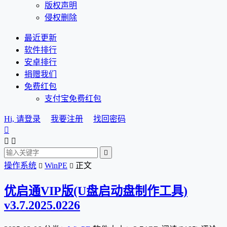
版权声明
侵权删除
最近更新
软件排行
安卓排行
捐赠我们
免费红包
支付宝免费红包
Hi, 请登录
我要注册
找回密码




操作系统
WinPE
正文


优启通VIP版(U盘启动盘制作工具)
v3.7.2025.0226