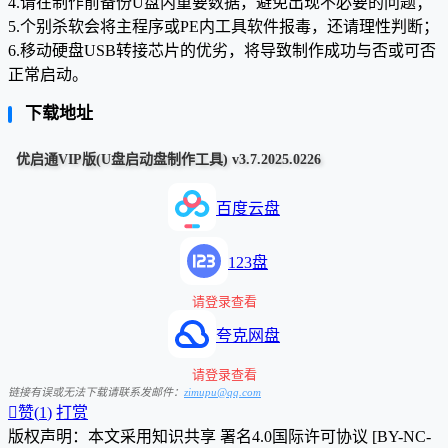
4.请在制作前备份U盘内重要数据，避免出现不必要的问题；
5.个别杀软会将主程序或PE内工具软件报毒，还请理性判断；
6.移动硬盘USB转接芯片的优劣，将导致制作成功与否或可否
正常启动。
下载地址
优启通VIP版(U盘启动盘制作工具) v3.7.2025.0226
百度云盘
123盘
请登录查看
夸克网盘
请登录查看
链接有误或无法下载请联系发邮件：
zimupu@qq.com

赞(
1
)
打赏
版权声明：本文采用知识共享 署名4.0国际许可协议 [BY-NC-