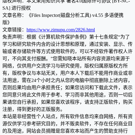
版权声明：本文采用知识共享 署名4.0国际许可协议 [BY-NC-
SA] 进行授权
文章名称：《Files Inspector(磁盘分析工具) v4.55 多语便携
版》
文章链接：
https://www.zimupu.com/2826.html
免责声明：根据《计算机软件保护条例》第十七条规定“为了
学习和研究软件内含的设计思想和原理，通过安装、显示、传
输或者存储软件等方式使用软件的，可以不经软件著作权人许
可，不向其支付报酬。”您需知晓本站所有内容资源均来源于
网络，仅供用户交流学习与研究使用，版权归属原版权方所
有，版权争议与本站无关，用户本人下载后不能用作商业或非
法用途，需在24个小时之内从您的电脑中彻底删除上述内容，
否则后果均由用户承担责任；如果您访问和下载此文件，表示
您同意只将此文件用于参考、学习而非其他用途，否则一切后
果请您自行承担，如果您喜欢该程序，请支持正版软件，购买
注册，得到更好的正版服务。
本站是非经营性个人站点，所有软件信息均来自网络，所有资
源仅供学习参考研究目的，并不贩卖软件，不存在任何商业目
的及用途，网站会员捐赠是您喜欢本站而产生的赞助支持行