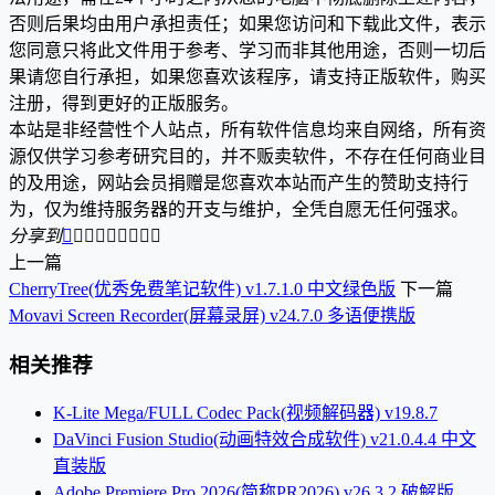
否则后果均由用户承担责任；如果您访问和下载此文件，表示
您同意只将此文件用于参考、学习而非其他用途，否则一切后
果请您自行承担，如果您喜欢该程序，请支持正版软件，购买
注册，得到更好的正版服务。
本站是非经营性个人站点，所有软件信息均来自网络，所有资
源仅供学习参考研究目的，并不贩卖软件，不存在任何商业目
的及用途，网站会员捐赠是您喜欢本站而产生的赞助支持行
为，仅为维持服务器的开支与维护，全凭自愿无任何强求。
分享到









上一篇
CherryTree(优秀免费笔记软件) v1.7.1.0 中文绿色版
下一篇
Movavi Screen Recorder(屏幕录屏) v24.7.0 多语便携版
相关推荐
K-Lite Mega/FULL Codec Pack(视频解码器) v19.8.7
DaVinci Fusion Studio(动画特效合成软件) v21.0.4.4 中文
直装版
Adobe Premiere Pro 2026(简称PR2026) v26.3.2 破解版