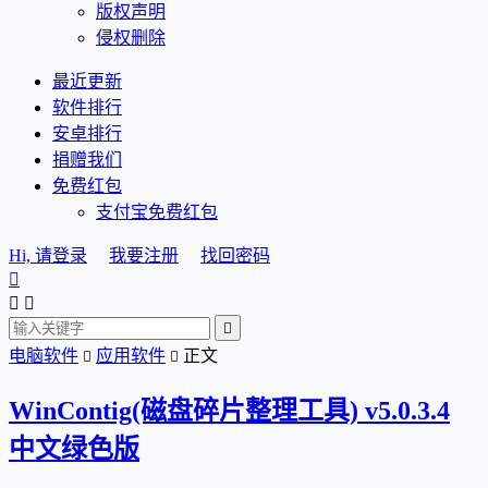
版权声明
侵权删除
最近更新
软件排行
安卓排行
捐赠我们
免费红包
支付宝免费红包
Hi, 请登录
我要注册
找回密码




电脑软件
应用软件
正文


WinContig(磁盘碎片整理工具) v5.0.3.4
中文绿色版