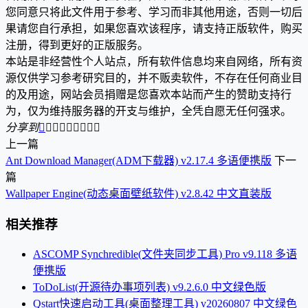
您同意只将此文件用于参考、学习而非其他用途，否则一切后
果请您自行承担，如果您喜欢该程序，请支持正版软件，购买
注册，得到更好的正版服务。
本站是非经营性个人站点，所有软件信息均来自网络，所有资
源仅供学习参考研究目的，并不贩卖软件，不存在任何商业目
的及用途，网站会员捐赠是您喜欢本站而产生的赞助支持行
为，仅为维持服务器的开支与维护，全凭自愿无任何强求。
分享到









上一篇
Ant Download Manager(ADM下载器) v2.17.4 多语便携版
下一
篇
Wallpaper Engine(动态桌面壁纸软件) v2.8.42 中文直装版
相关推荐
ASCOMP Synchredible(文件夹同步工具) Pro v9.118 多语
便携版
ToDoList(开源待办事项列表) v9.2.6.0 中文绿色版
Qstart快速启动工具(桌面整理工具) v20260807 中文绿色