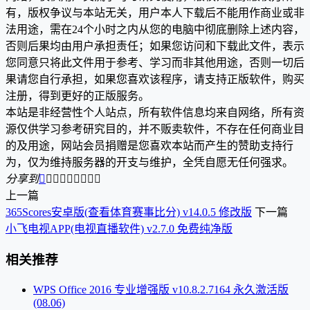
有，版权争议与本站无关，用户本人下载后不能用作商业或非
法用途，需在24个小时之内从您的电脑中彻底删除上述内容，
否则后果均由用户承担责任；如果您访问和下载此文件，表示
您同意只将此文件用于参考、学习而非其他用途，否则一切后
果请您自行承担，如果您喜欢该程序，请支持正版软件，购买
注册，得到更好的正版服务。
本站是非经营性个人站点，所有软件信息均来自网络，所有资
源仅供学习参考研究目的，并不贩卖软件，不存在任何商业目
的及用途，网站会员捐赠是您喜欢本站而产生的赞助支持行
为，仅为维持服务器的开支与维护，全凭自愿无任何强求。
分享到









上一篇
365Scores安卓版(查看体育赛事比分) v14.0.5 修改版
下一篇
小飞电视APP(电视直播软件) v2.7.0 免费纯净版
相关推荐
WPS Office 2016 专业增强版 v10.8.2.7164 永久激活版
(08.06)