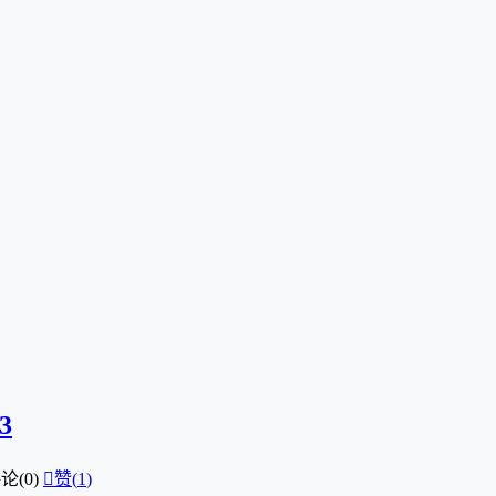
3
论(0)

赞(
1
)