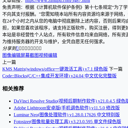
文章链接：
https://www.zimupu.com/5487.html
免责声明：根据《计算机软件保护条例》第十七条规定“为了
不向其支付报酬。”您需知晓本站所有内容资源均来源于网络
在24个小时之内从您的电脑中彻底删除上述内容，否则后果
担，如果您喜欢该程序，请支持正版软件，购买注册，得到更
本站是非经营性个人站点，所有软件信息均来自网络，所有资
为维持服务器的开支与维护，全凭自愿无任何强求。
分享到









图像编辑
屏幕截图
视频编辑
上一篇
KMS Matrix(windows/office⼀键激活⼯具) v7.1 绿色版
下一篇
Code::Blocks(C/C++集成开发环境) v24.04 中文优化完整版
相关推荐
DaVinci Resolve Studio(视频后期制作软件) v21.0.4.5 绿色
Adobe Lightroom安卓版(手机调色软件) v11.5.0 修改版
Luminar Neo(图像处理软件) v1.28.0.17626 中文特别版
Fotosizer(图像批量处理工具) v3.23.0.595 单文件绿色版