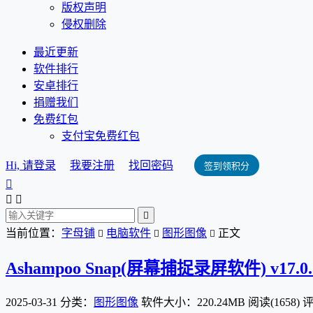
版权声明
侵权删除
最近更新
软件排行
安卓排行
捐赠我们
免费红包
支付宝免费红包
Hi, 请登录
我要注册
找回密码
签到领积分




当前位置：
字母铺
电脑软件
图形图像
正文



Ashampoo Snap(屏幕捕捉录屏软件) v17.0.
2025-03-31
分类：
图形图像
软件大小：220.24MB
阅读(1658)
评