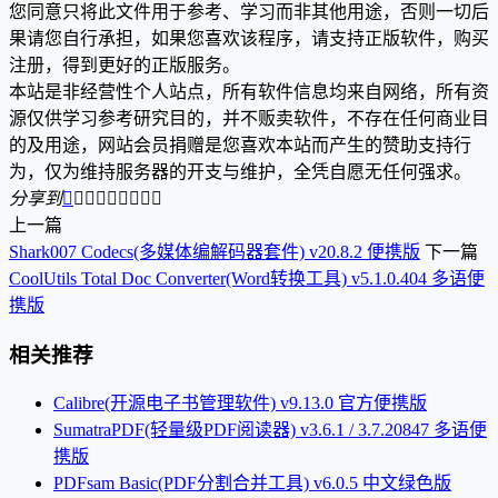
您同意只将此文件用于参考、学习而非其他用途，否则一切后
果请您自行承担，如果您喜欢该程序，请支持正版软件，购买
注册，得到更好的正版服务。
本站是非经营性个人站点，所有软件信息均来自网络，所有资
源仅供学习参考研究目的，并不贩卖软件，不存在任何商业目
的及用途，网站会员捐赠是您喜欢本站而产生的赞助支持行
为，仅为维持服务器的开支与维护，全凭自愿无任何强求。
分享到









上一篇
Shark007 Codecs(多媒体编解码器套件) v20.8.2 便携版
下一篇
CoolUtils Total Doc Converter(Word转换工具) v5.1.0.404 多语便
携版
相关推荐
Calibre(开源电子书管理软件) v9.13.0 官方便携版
SumatraPDF(轻量级PDF阅读器) v3.6.1 / 3.7.20847 多语便
携版
PDFsam Basic(PDF分割合并工具) v6.0.5 中文绿色版