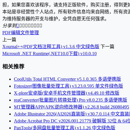
担，如果您喜欢该程序，请支持正版软件，购买注册，得到更
本站是非经营性个人站点，所有软件信息均来自网络，所有资
为维持服务器的开支与维护，全凭自愿无任何强求。
分享到









PDF编辑
文件管理
上一篇
Xournal++(PDF文档注释工具) v1.3.6 中文绿色版
下一篇
Microsoft .NET Runtime(.NET10.0下载) v10.0.10
相关推荐
CoolUtils Total HTML Converter v5.1.0.365 多语便携版
Fotosizer(图像批量处理工具) v3.23.0.595 单文件绿色版
X-plore安卓版(安卓手机文件管理器) v4.49.10 修改版
reaConverter(批量图片转换处理) Pro v8.0.235 多语便携版
MT管理器APP(APK逆向修改神器) v2.26.8 build 26080495
Adobe Illustrator 2026(AI2026直装版) v30.7.0.114 中文直
Adobe Acrobat Pro DC v2026.001.21779 破解版 32位 & 64
PanTools(多网盘批量管理工具) v1.1.26 中文绿色版