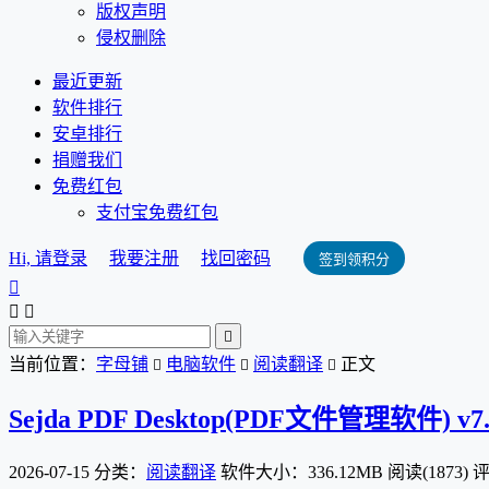
版权声明
侵权删除
最近更新
软件排行
安卓排行
捐赠我们
免费红包
支付宝免费红包
Hi, 请登录
我要注册
找回密码
签到领积分




当前位置：
字母铺
电脑软件
阅读翻译
正文



Sejda PDF Desktop(PDF文件管理软件) v7.
2026-07-15
分类：
阅读翻译
软件大小：336.12MB
阅读(1873)
评