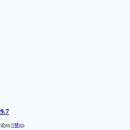
9.7
论(0)

赞(
0
)