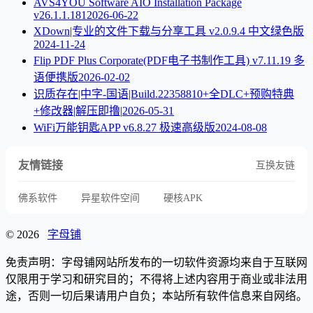
AVS4YOU Software AIO Installation Package
v26.1.1.181
2026-06-22
XDown|专业的文件下载与分享工具 v2.0.9.4 中文绿色版
2024-11-24
Flip PDF Plus Corporate(PDF电子书制作工具) v7.11.19 多
语便携版
2026-02-02
识质存在|中字-国语|Build.22358810+全DLC+预购特典
+修改器|解压即撸|
2026-05-31
WiFi万能钥匙APP v6.8.27 极速高级版
2024-08-08
友情链接
互换友链
佛系软件
异星软件空间
硬核APK
© 2026
字母铺
免责声明：字母铺网站所发布的一切软件资源均来自于互联网
仅限用于学习和研究目的；不得将上述内容用于商业或非法用
途，否则一切后果请用户自负；本站所有软件信息来自网络。