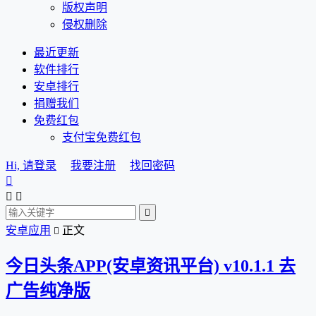
版权声明
侵权删除
最近更新
软件排行
安卓排行
捐赠我们
免费红包
支付宝免费红包
Hi, 请登录
我要注册
找回密码




安卓应用
正文

今日头条APP(安卓资讯平台) v10.1.1 去
广告纯净版