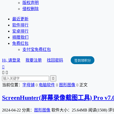
版权声明
侵权删除
最近更新
软件排行
安卓排行
捐赠我们
免费红包
支付宝免费红包
Hi, 请登录
我要注册
找回密码
签到领积分




当前位置：
字母铺
电脑软件
图形图像
正文



ScreenHunter(屏幕录像截图工具) Pro v7.
2024-04-22
分类：
图形图像
软件大小：25.64MB
阅读(1508)
评论