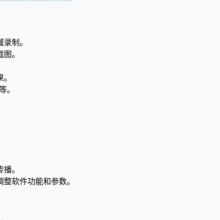
域录制。
截图。
果。
G等。
。
传播。
调整软件功能和参数。