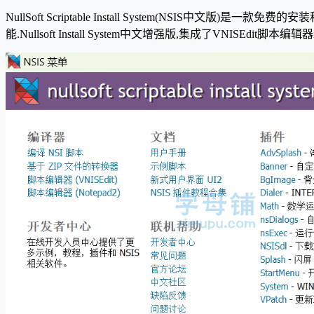
NullSoft Scriptable Install System(NS
能.Nullsoft Install System中文增强版,集成了VNISE