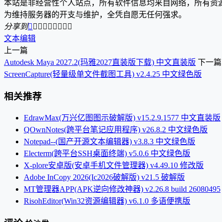
本站是非经营性个人站点，所有软件信息均来自网络，所有资
为维持服务器的开支与维护，全凭自愿无任何强求。
分享到









文本编辑
上一篇
Autodesk Maya 2027.2(玛雅2027直装版下载) 中文直装版
下一篇
ScreenCapture(轻量级单文件截图工具) v2.4.25 中文绿色版
相关推荐
EdrawMax(万兴亿图图示破解版) v15.2.9.1577 中文直装版
QOwnNotes(跨平台笔记应用程序) v26.8.2 中文绿色版
Notepad--(国产开源文本编辑器) v3.8.3 中文绿色版
Electerm(跨平台SSH桌面终端) v5.0.6 中文绿色版
X-plore安卓版(安卓手机文件管理器) v4.49.10 修改版
Adobe InCopy 2026(Ic2026破解版) v21.5 破解版
MT管理器APP(APK逆向修改神器) v2.26.8 build 26080495
RisohEditor(Win32资源编辑器) v6.1.0 多语便携版