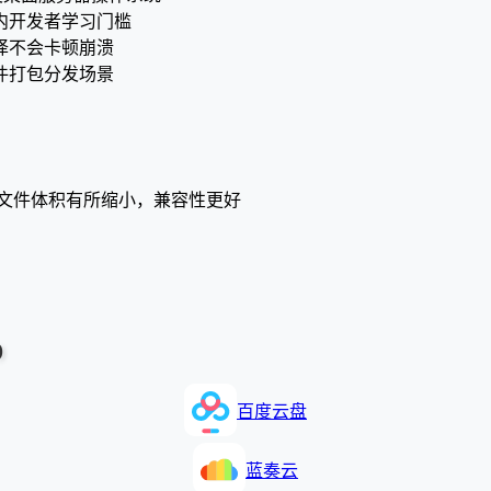
内开发者学习门槛
译不会卡顿崩溃
件打包分发场景
二进制文件体积有所缩小，兼容性更好
)
百度云盘
蓝奏云