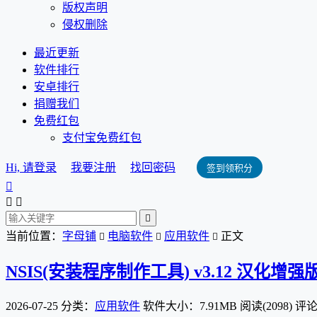
版权声明
侵权删除
最近更新
软件排行
安卓排行
捐赠我们
免费红包
支付宝免费红包
Hi, 请登录
我要注册
找回密码
签到领积分




当前位置：
字母铺
电脑软件
应用软件
正文



NSIS(安装程序制作工具) v3.12 汉化增强版(20
2026-07-25
分类：
应用软件
软件大小：7.91MB
阅读(2098)
评论(