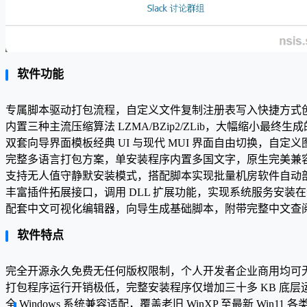
软件功能
专属脚本驱动打包流程，自定义文件复制注册表写入快捷方式
内置三种主流压缩算法 LZMA/BZip2/ZLib，大幅缩小最终
双套向导界面模板经典 UI 与现代 MUI 界面自由切换，自定
完整多语言打包方案，单安装程序内置多国文字，原生完美兼
支持无人值守静默安装模式，搭配脚本实现批量机房软件自动
丰富插件拓展接口，调用 DLL 扩展功能，实现系统服务安装
配套中文可视化编辑器，向导生成基础脚本，附带完整中文查
软件特点
完全开源永久免费无任何版权限制，个人开发者企业商用均可
打包程序运行开销极低，完整安装程序仅增加三十多 KB 底层
全 Windows 系统兼容适配，覆盖老旧 WinXP 至最新 Win1