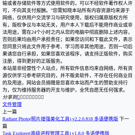
输或者存储软件等方式使用软件的，可以不经软件著作权人许
可，不向其支付报酬。”您需知晓本站所有内容资源均来源于
网络，仅供用户交流学习与研究使用，版权归属原版权方所
有，版权争议与本站无关，用户本人下载后不能用作商业或非
法用途，需在24个小时之内从您的电脑中彻底删除上述内容，
否则后果均由用户承担责任；如果您访问和下载此文件，表示
您同意只将此文件用于参考、学习而非其他用途，否则一切后
果请您自行承担，如果您喜欢该程序，请支持正版软件，购买
注册，得到更好的正版服务。
本站是非经营性个人站点，所有软件信息均来自网络，所有资
源仅供学习参考研究目的，并不贩卖软件，不存在任何商业目
的及用途，网站会员捐赠是您喜欢本站而产生的赞助支持行
为，仅为维持服务器的开支与维护，全凭自愿无任何强求。
分享到









文件管理
上一篇
Radiant Photo(照片增强美化工具) v2.2.0.818 多语便携版
下一
篇
Task Explorer(高级进程管理工具) v1.8.0 多语便携版