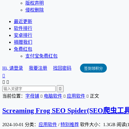
版权声明
侵权删除
最近更新
软件排行
安卓排行
捐赠我们
免费红包
支付宝免费红包
Hi, 请登录
我要注册
找回密码
签到领积分




当前位置：
字母铺
电脑软件
应用软件
正文



Screaming Frog SEO Spider(SEO爬虫工
2024-10-01
分类：
应用软件
/
特别推荐
软件大小：1.3GB
阅读(1