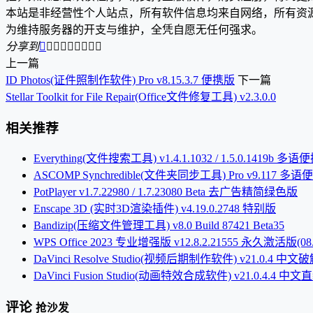
本站是非经营性个人站点，所有软件信息均来自网络，所有资
为维持服务器的开支与维护，全凭自愿无任何强求。
分享到









上一篇
ID Photos(证件照制作软件) Pro v8.15.3.7 便携版
下一篇
Stellar Toolkit for File Repair(Office文件修复工具) v2.3.0.0
相关推荐
Everything(文件搜索工具) v1.4.1.1032 / 1.5.0.1419b 多
ASCOMP Synchredible(文件夹同步工具) Pro v9.117 多
PotPlayer v1.7.22980 / 1.7.23080 Beta 去广告精简绿色版
Enscape 3D (实时3D渲染插件) v4.19.0.2748 特别版
Bandizip(压缩文件管理工具) v8.0 Build 87421 Beta35
WPS Office 2023 专业增强版 v12.8.2.21555 永久激活版(08.
DaVinci Resolve Studio(视频后期制作软件) v21.0.4 中文
DaVinci Fusion Studio(动画特效合成软件) v21.0.4.4 中
评论
抢沙发