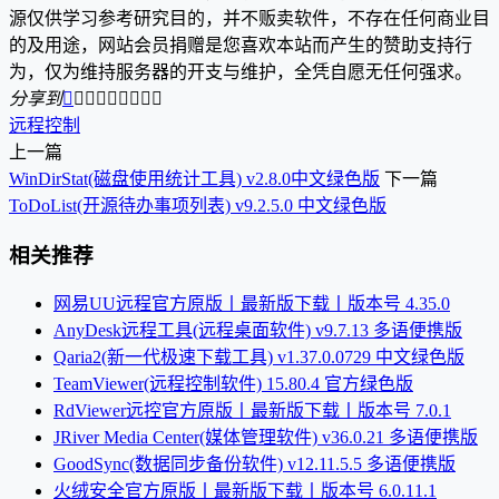
源仅供学习参考研究目的，并不贩卖软件，不存在任何商业目
的及用途，网站会员捐赠是您喜欢本站而产生的赞助支持行
为，仅为维持服务器的开支与维护，全凭自愿无任何强求。
分享到









远程控制
上一篇
WinDirStat(磁盘使用统计工具) v2.8.0中文绿色版
下一篇
ToDoList(开源待办事项列表) v9.2.5.0 中文绿色版
相关推荐
网易UU远程官方原版丨最新版下载丨版本号 4.35.0
AnyDesk远程工具(远程桌面软件) v9.7.13 多语便携版
Qaria2(新一代极速下载工具) v1.37.0.0729 中文绿色版
TeamViewer(远程控制软件) 15.80.4 官方绿色版
RdViewer远控官方原版丨最新版下载丨版本号 7.0.1
JRiver Media Center(媒体管理软件) v36.0.21 多语便携版
GoodSync(数据同步备份软件) v12.11.5.5 多语便携版
火绒安全官方原版丨最新版下载丨版本号 6.0.11.1