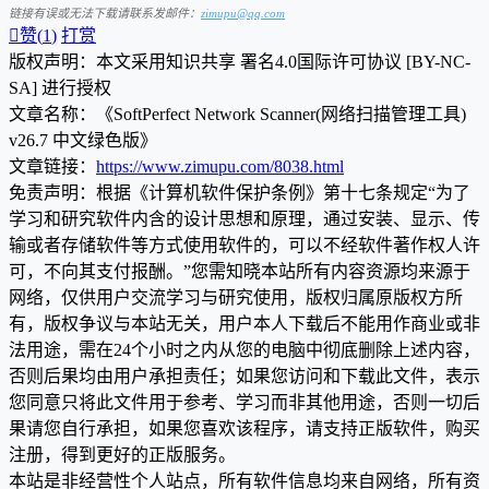
链接有误或无法下载请联系发邮件：
zimupu@qq.com

赞(
1
)
打赏
版权声明：本文采用知识共享 署名4.0国际许可协议 [BY-NC-
SA] 进行授权
文章名称：《SoftPerfect Network Scanner(网络扫描管理工具)
v26.7 中文绿色版》
文章链接：
https://www.zimupu.com/8038.html
免责声明：根据《计算机软件保护条例》第十七条规定“为了
学习和研究软件内含的设计思想和原理，通过安装、显示、传
输或者存储软件等方式使用软件的，可以不经软件著作权人许
可，不向其支付报酬。”您需知晓本站所有内容资源均来源于
网络，仅供用户交流学习与研究使用，版权归属原版权方所
有，版权争议与本站无关，用户本人下载后不能用作商业或非
法用途，需在24个小时之内从您的电脑中彻底删除上述内容，
否则后果均由用户承担责任；如果您访问和下载此文件，表示
您同意只将此文件用于参考、学习而非其他用途，否则一切后
果请您自行承担，如果您喜欢该程序，请支持正版软件，购买
注册，得到更好的正版服务。
本站是非经营性个人站点，所有软件信息均来自网络，所有资