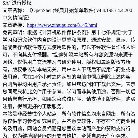
SA] 进行授权
文章名称：《OpenShell(经典开始菜单软件) v4.4.198 / 4.4.200
中文精简版》
文章链接：
https://www.zimupu.com/8145.html
免责声明：根据《计算机软件保护条例》第十七条规定“为了
学习和研究软件内含的设计思想和原理，通过安装、显示、传
输或者存储软件等方式使用软件的，可以不经软件著作权人许
可，不向其支付报酬。”您需知晓本站所有内容资源均来源于
网络，仅供用户交流学习与研究使用，版权归属原版权方所
有，版权争议与本站无关，用户本人下载后不能用作商业或非
法用途，需在24个小时之内从您的电脑中彻底删除上述内容，
否则后果均由用户承担责任；如果您访问和下载此文件，表示
您同意只将此文件用于参考、学习而非其他用途，否则一切后
果请您自行承担，如果您喜欢该程序，请支持正版软件，购买
注册，得到更好的正版服务。
本站是非经营性个人站点，所有软件信息均来自网络，所有资
源仅供学习参考研究目的，并不贩卖软件，不存在任何商业目
的及用途，网站会员捐赠是您喜欢本站而产生的赞助支持行
为，仅为维持服务器的开支与维护，全凭自愿无任何强求。