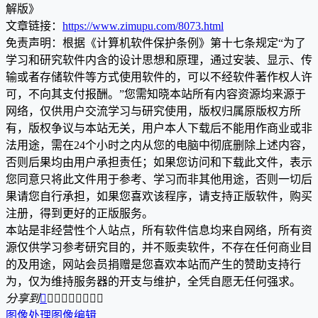
解版》
文章链接：
https://www.zimupu.com/8073.html
免责声明：根据《计算机软件保护条例》第十七条规定“为了
学习和研究软件内含的设计思想和原理，通过安装、显示、传
输或者存储软件等方式使用软件的，可以不经软件著作权人许
可，不向其支付报酬。”您需知晓本站所有内容资源均来源于
网络，仅供用户交流学习与研究使用，版权归属原版权方所
有，版权争议与本站无关，用户本人下载后不能用作商业或非
法用途，需在24个小时之内从您的电脑中彻底删除上述内容，
否则后果均由用户承担责任；如果您访问和下载此文件，表示
您同意只将此文件用于参考、学习而非其他用途，否则一切后
果请您自行承担，如果您喜欢该程序，请支持正版软件，购买
注册，得到更好的正版服务。
本站是非经营性个人站点，所有软件信息均来自网络，所有资
源仅供学习参考研究目的，并不贩卖软件，不存在任何商业目
的及用途，网站会员捐赠是您喜欢本站而产生的赞助支持行
为，仅为维持服务器的开支与维护，全凭自愿无任何强求。
分享到









图像处理
图像编辑