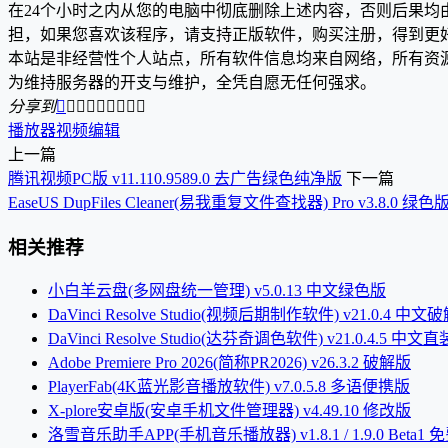
在24个小时之内从您的电脑中彻底删除上述内容，否则后果
担，如果您喜欢该程序，请支持正版软件，购买注册，得到更
本站是非经营性个人站点，所有软件信息均来自网络，所有资
为维持服务器的开支与维护，全凭自愿无任何强求。
分享到









播放器
视频编辑
上一篇
腾讯视频PC版 v11.110.9589.0 去广告绿色纯净版
下一篇
EaseUS DupFiles Cleaner(易我重复文件查找器) Pro v3.8.0 绿色
相关推荐
小白羊云盘(多网盘统一管理) v5.0.13 中文绿色版
DaVinci Resolve Studio(视频后期制作软件) v21.0.4 中文
DaVinci Resolve Studio(达芬奇调色软件) v21.0.4.5 中文
Adobe Premiere Pro 2026(简称PR2026) v26.3.2 破解版
PlayerFab(4K蓝光影音播放软件) v7.0.5.8 多语便携版
X-plore安卓版(安卓手机文件管理器) v4.49.10 修改版
洛雪音乐助手APP(手机音乐播放器) v1.8.1 / 1.9.0 Beta1 