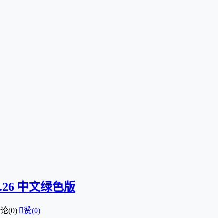
.1.26 中文绿色版
论(0)

赞(
0
)