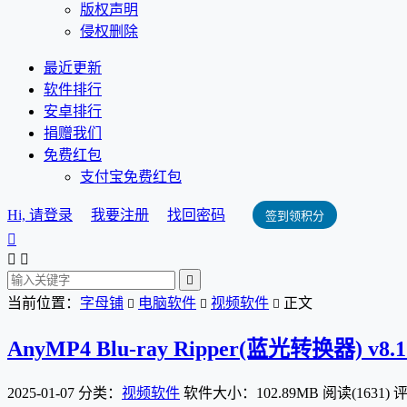
版权声明
侵权删除
最近更新
软件排行
安卓排行
捐赠我们
免费红包
支付宝免费红包
Hi, 请登录
我要注册
找回密码
签到领积分




当前位置：
字母铺
电脑软件
视频软件
正文



AnyMP4 Blu-ray Ripper(蓝光转换器) v8
2025-01-07
分类：
视频软件
软件大小：102.89MB
阅读(1631)
评