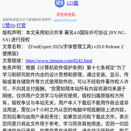
123盘
请登录查看
链接有误或无法下载请联系发邮件：
zimupu@qq.com

赞(
0
)
打赏
版权声明：本文采用知识共享 署名4.0国际许可协议 [BY-NC-
SA] 进行授权
文章名称：《FontExpert 2025(字体管理工具) v20.0 Release 2
便携版》
文章链接：
https://www.zimupu.com/8242.html
免责声明：根据《计算机软件保护条例》第十七条规定“为了
学习和研究软件内含的设计思想和原理，通过安装、显示、传
输或者存储软件等方式使用软件的，可以不经软件著作权人许
可，不向其支付报酬。”您需知晓本站所有内容资源均来源于
网络，仅供用户交流学习与研究使用，版权归属原版权方所
有，版权争议与本站无关，用户本人下载后不能用作商业或非
法用途，需在24个小时之内从您的电脑中彻底删除上述内容，
否则后果均由用户承担责任；如果您访问和下载此文件，表示
您同意只将此文件用于参考、学习而非其他用途，否则一切后
果请您自行承担，如果您喜欢该程序，请支持正版软件，购买