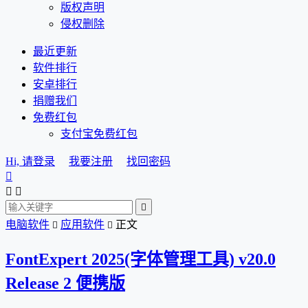
版权声明
侵权删除
最近更新
软件排行
安卓排行
捐赠我们
免费红包
支付宝免费红包
Hi, 请登录
我要注册
找回密码




电脑软件
应用软件
正文


FontExpert 2025(字体管理工具) v20.0
Release 2 便携版