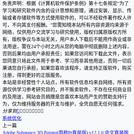
免责声明：根据《计算机软件保护条例》第十七条规定“为了
学习和研究软件内含的设计思想和原理，通过安装、显示、传
输或者存储软件等方式使用软件的，可以不经软件著作权人许
可，不向其支付报酬。”您需知晓本站所有内容资源均来源于
网络，仅供用户交流学习与研究使用，版权归属原版权方所
有，版权争议与本站无关，用户本人下载后不能用作商业或非
法用途，需在24个小时之内从您的电脑中彻底删除上述内容，
否则后果均由用户承担责任；如果您访问和下载此文件，表示
您同意只将此文件用于参考、学习而非其他用途，否则一切后
果请您自行承担，如果您喜欢该程序，请支持正版软件，购买
注册，得到更好的正版服务。
本站是非经营性个人站点，所有软件信息均来自网络，所有资
源仅供学习参考研究目的，并不贩卖软件，不存在任何商业目
的及用途，网站会员捐赠是您喜欢本站而产生的赞助支持行
为，仅为维持服务器的开支与维护，全凭自愿无任何强求。
分享到









系统优化
上一篇
Adobe Substance 3D Painter(简称Pt直装版) v12.1.0 中文直装版