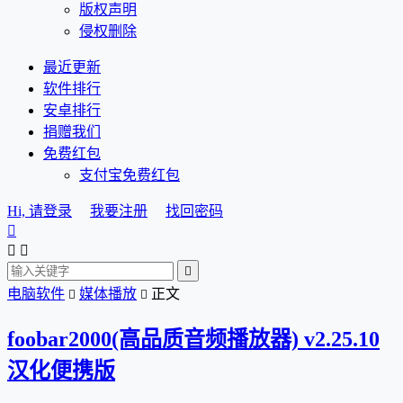
版权声明
侵权删除
最近更新
软件排行
安卓排行
捐赠我们
免费红包
支付宝免费红包
Hi, 请登录
我要注册
找回密码




电脑软件
媒体播放
正文


foobar2000(高品质音频播放器) v2.25.10
汉化便携版