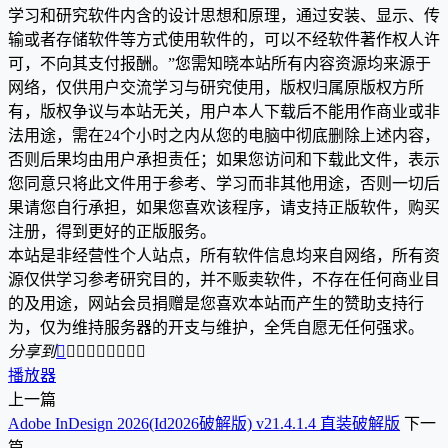
学习和研究软件内含的设计思想和原理，通过安装、显示、传
输或者存储软件等方式使用软件的，可以不经软件著作权人许
可，不向其支付报酬。”您需知晓本站所有内容资源均来源于
网络，仅供用户交流学习与研究使用，版权归属原版权方所
有，版权争议与本站无关，用户本人下载后不能用作商业或非
法用途，需在24个小时之内从您的电脑中彻底删除上述内容，
否则后果均由用户承担责任；如果您访问和下载此文件，表示
您同意只将此文件用于参考、学习而非其他用途，否则一切后
果请您自行承担，如果您喜欢该程序，请支持正版软件，购买
注册，得到更好的正版服务。
本站是非经营性个人站点，所有软件信息均来自网络，所有资
源仅供学习参考研究目的，并不贩卖软件，不存在任何商业目
的及用途，网站会员捐赠是您喜欢本站而产生的赞助支持行
为，仅为维持服务器的开支与维护，全凭自愿无任何强求。
分享到









播放器
上一篇
Adobe InDesign 2026(Id2026破解版) v21.4.1.4 直装破解版
下一
篇