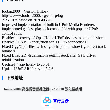
foobar2000 – Version History
https://www.foobar2000.org/changelog
2.25.10 released on 2026-06-26
Improved implementation of built-in UPnP Media Renderer,
implemented gapless playback compatible with popular UPnP
control apps.
Enabled discovery of OpenHome UPnP devices as output devices.
Enabled TLS v1.3 encryption for HTTPS connections.
Fixed Ogg/Opus files with single chapter not showing correct track
numbers.
Fixed Direct2D visualizations getting stuck after GPU driver
reinitialization.
Updated 7-Zip library to 26.01.
Updated UnRAR library to 7.2.6.
下载地址
foobar2000(高品质音频播放器) v2.25.10 汉化便携版
百度云盘