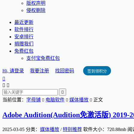
版权声明
侵权删除
最近更新
软件排行
安卓排行
捐赠我们
免费红包
支付宝免费红包
Hi, 请登录
我要注册
找回密码
签到领积分




当前位置：
字母铺
电脑软件
媒体播放
正文



Adobe Audition(Audition免激活版) 201
2025-03-05
分类：
媒体播放
/
特别推荐
软件大小：720.88mb
阅读