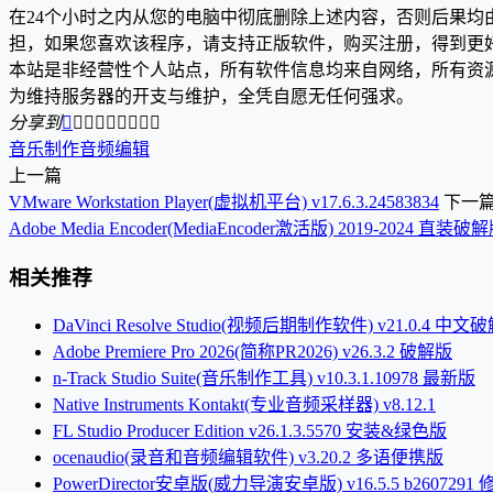
在24个小时之内从您的电脑中彻底删除上述内容，否则后果
担，如果您喜欢该程序，请支持正版软件，购买注册，得到更
本站是非经营性个人站点，所有软件信息均来自网络，所有资
为维持服务器的开支与维护，全凭自愿无任何强求。
分享到









音乐制作
音频编辑
上一篇
VMware Workstation Player(虚拟机平台) v17.6.3.24583834
下一
Adobe Media Encoder(MediaEncoder激活版) 2019-2024 直装破
相关推荐
DaVinci Resolve Studio(视频后期制作软件) v21.0.4 中文
Adobe Premiere Pro 2026(简称PR2026) v26.3.2 破解版
n-Track Studio Suite(音乐制作工具) v10.3.1.10978 最新版
Native Instruments Kontakt(专业音频采样器) v8.12.1
FL Studio Producer Edition v26.1.3.5570 安装&绿色版
ocenaudio(录音和音频编辑软件) v3.20.2 多语便携版
PowerDirector安卓版(威力导演安卓版) v16.5.5 b2607291