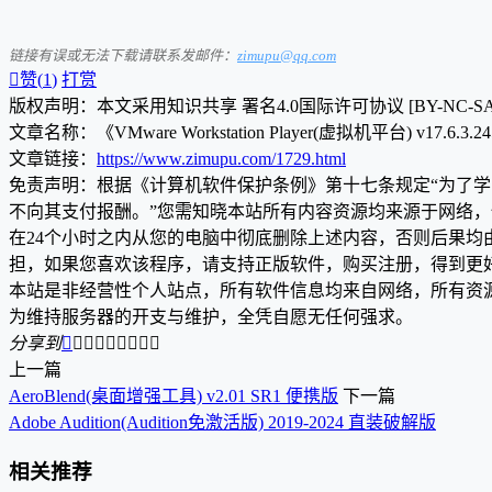
链接有误或无法下载请联系发邮件：
zimupu@qq.com

赞(
1
)
打赏
版权声明：本文采用知识共享 署名4.0国际许可协议 [BY-NC-S
文章名称：《VMware Workstation Player(虚拟机平台) v17.6.3.2
文章链接：
https://www.zimupu.com/1729.html
免责声明：根据《计算机软件保护条例》第十七条规定“为了
不向其支付报酬。”您需知晓本站所有内容资源均来源于网络
在24个小时之内从您的电脑中彻底删除上述内容，否则后果
担，如果您喜欢该程序，请支持正版软件，购买注册，得到更
本站是非经营性个人站点，所有软件信息均来自网络，所有资
为维持服务器的开支与维护，全凭自愿无任何强求。
分享到









上一篇
AeroBlend(桌面增强工具) v2.01 SR1 便携版
下一篇
Adobe Audition(Audition免激活版) 2019-2024 直装破解版
相关推荐