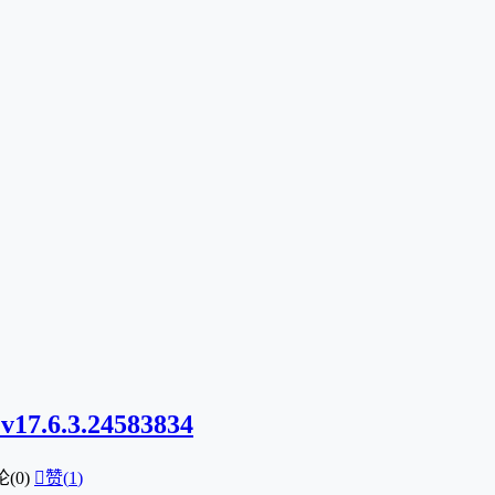
7.6.3.24583834
(0)

赞(
1
)