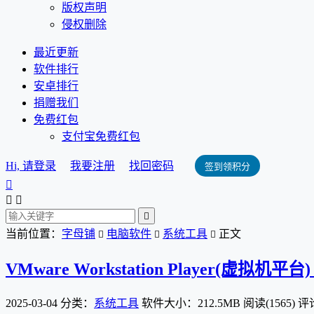
版权声明
侵权删除
最近更新
软件排行
安卓排行
捐赠我们
免费红包
支付宝免费红包
Hi, 请登录
我要注册
找回密码
签到领积分




当前位置：
字母铺
电脑软件
系统工具
正文



VMware Workstation Player(虚拟机平台) v1
2025-03-04
分类：
系统工具
软件大小：212.5MB
阅读(1565)
评论