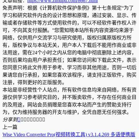
文章链接：
https://www.zimupu.com/8667.html
免责声明：根据《计算机软件保护条例》第十七条规定“为了
学习和研究软件内含的设计思想和原理，通过安装、显示、传
输或者存储软件等方式使用软件的，可以不经软件著作权人许
可，不向其支付报酬。”您需知晓本站所有内容资源均来源于
网络，仅供用户交流学习与研究使用，版权归属原版权方所
有，版权争议与本站无关，用户本人下载后不能用作商业或非
法用途，需在24个小时之内从您的电脑中彻底删除上述内容，
否则后果均由用户承担责任；如果您访问和下载此文件，表示
您同意只将此文件用于参考、学习而非其他用途，否则一切后
果请您自行承担，如果您喜欢该程序，请支持正版软件，购买
注册，得到更好的正版服务。
本站是非经营性个人站点，所有软件信息均来自网络，所有资
源仅供学习参考研究目的，并不贩卖软件，不存在任何商业目
的及用途，网站会员捐赠是您喜欢本站而产生的赞助支持行
为，仅为维持服务器的开支与维护，全凭自愿无任何强求。
分享到









上一篇
Wise Video Converter Pro(视频转换工具) v3.1.4.269 多语便携版