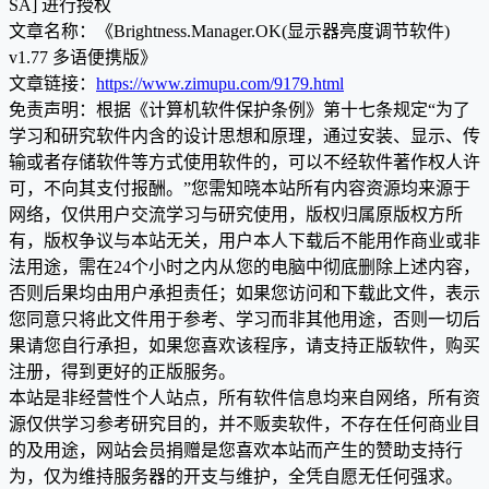
SA] 进行授权
文章名称：《Brightness.Manager.OK(显示器亮度调节软件)
v1.77 多语便携版》
文章链接：
https://www.zimupu.com/9179.html
免责声明：根据《计算机软件保护条例》第十七条规定“为了
学习和研究软件内含的设计思想和原理，通过安装、显示、传
输或者存储软件等方式使用软件的，可以不经软件著作权人许
可，不向其支付报酬。”您需知晓本站所有内容资源均来源于
网络，仅供用户交流学习与研究使用，版权归属原版权方所
有，版权争议与本站无关，用户本人下载后不能用作商业或非
法用途，需在24个小时之内从您的电脑中彻底删除上述内容，
否则后果均由用户承担责任；如果您访问和下载此文件，表示
您同意只将此文件用于参考、学习而非其他用途，否则一切后
果请您自行承担，如果您喜欢该程序，请支持正版软件，购买
注册，得到更好的正版服务。
本站是非经营性个人站点，所有软件信息均来自网络，所有资
源仅供学习参考研究目的，并不贩卖软件，不存在任何商业目
的及用途，网站会员捐赠是您喜欢本站而产生的赞助支持行
为，仅为维持服务器的开支与维护，全凭自愿无任何强求。