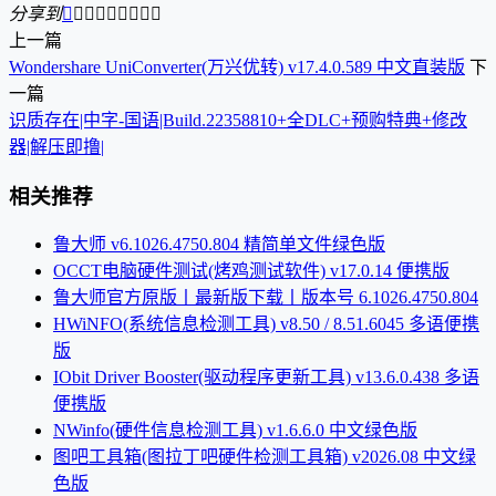
分享到









上一篇
Wondershare UniConverter(万兴优转) v17.4.0.589 中文直装版
下
一篇
识质存在|中字-国语|Build.22358810+全DLC+预购特典+修改
器|解压即撸|
相关推荐
鲁大师 v6.1026.4750.804 精简单文件绿色版
OCCT电脑硬件测试(烤鸡测试软件) v17.0.14 便携版
鲁大师官方原版丨最新版下载丨版本号 6.1026.4750.804
HWiNFO(系统信息检测工具) v8.50 / 8.51.6045 多语便携
版
IObit Driver Booster(驱动程序更新工具) v13.6.0.438 多语
便携版
NWinfo(硬件信息检测工具) v1.6.6.0 中文绿色版
图吧工具箱(图拉丁吧硬件检测工具箱) v2026.08 中文绿
色版