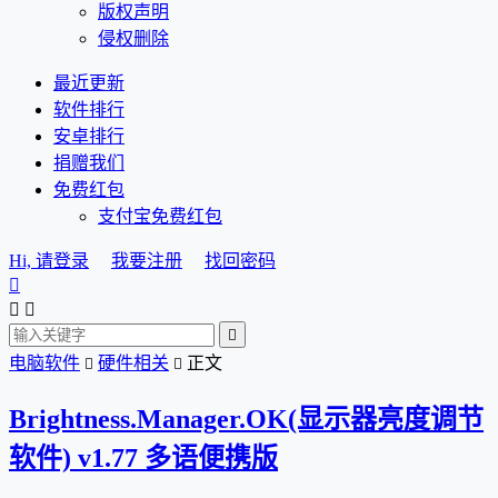
版权声明
侵权删除
最近更新
软件排行
安卓排行
捐赠我们
免费红包
支付宝免费红包
Hi, 请登录
我要注册
找回密码




电脑软件
硬件相关
正文


Brightness.Manager.OK(显示器亮度调节
软件) v1.77 多语便携版