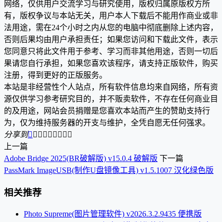
网络，仅供用户交流学习与研究使用，版权归属原版权方所
有，版权争议与本站无关，用户本人下载后不能用作商业或非
法用途，需在24个小时之内从您的电脑中彻底删除上述内容，
否则后果均由用户承担责任；如果您访问和下载此文件，表示
您同意只将此文件用于参考、学习而非其他用途，否则一切后
果请您自行承担，如果您喜欢该程序，请支持正版软件，购买
注册，得到更好的正版服务。
本站是非经营性个人站点，所有软件信息均来自网络，所有资
源仅供学习参考研究目的，并不贩卖软件，不存在任何商业目
的及用途，网站会员捐赠是您喜欢本站而产生的赞助支持行
为，仅为维持服务器的开支与维护，全凭自愿无任何强求。
分享到









上一篇
Adobe Bridge 2025(BR破解版) v15.0.4 破解版
下一篇
PassMark ImageUSB(制作U盘镜像工具) v1.5.1007 汉化绿色版
相关推荐
Photo Supreme(图片管理软件) v2026.3.2.9435 便携版