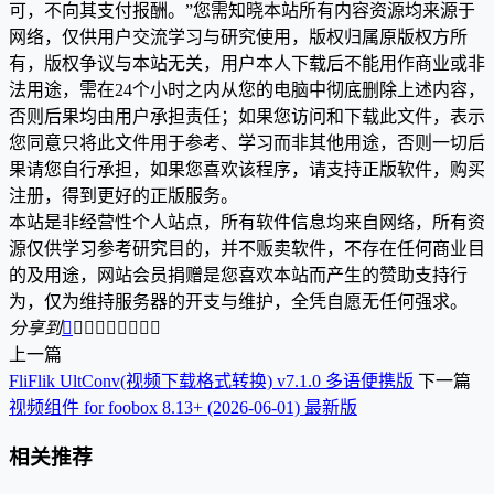
可，不向其支付报酬。”您需知晓本站所有内容资源均来源于
网络，仅供用户交流学习与研究使用，版权归属原版权方所
有，版权争议与本站无关，用户本人下载后不能用作商业或非
法用途，需在24个小时之内从您的电脑中彻底删除上述内容，
否则后果均由用户承担责任；如果您访问和下载此文件，表示
您同意只将此文件用于参考、学习而非其他用途，否则一切后
果请您自行承担，如果您喜欢该程序，请支持正版软件，购买
注册，得到更好的正版服务。
本站是非经营性个人站点，所有软件信息均来自网络，所有资
源仅供学习参考研究目的，并不贩卖软件，不存在任何商业目
的及用途，网站会员捐赠是您喜欢本站而产生的赞助支持行
为，仅为维持服务器的开支与维护，全凭自愿无任何强求。
分享到









上一篇
FliFlik UltConv(视频下载格式转换) v7.1.0 多语便携版
下一篇
视频组件 for foobox 8.13+ (2026-06-01) 最新版
相关推荐