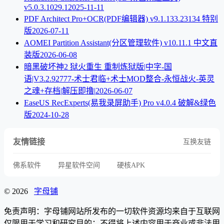
v5.0.3.1029.1
2025-11-11
PDF Architect Pro+OCR(PDF编辑器) v9.1.133.23134 特别
版
2026-07-11
AOMEI Partition Assistant(分区管理软件) v10.11.1 中文直
装版
2026-06-08
暗黑破坏神2 狱火重生 重制炼狱版|中字-国
语|V3.2.92777-术士君临+术士MOD整合-永恒战火-英灵
之魂+存档|解压即撸|
2026-06-07
EaseUS RecExperts(易我录屏助手) Pro v4.0.4 破解&绿色
版
2024-10-28
友情链接
互换友链
佛系软件
异星软件空间
硬核APK
© 2026
字母铺
免责声明：字母铺网站所发布的一切软件资源均来自于互联网
仅限用于学习和研究目的；不得将上述内容用于商业或非法用