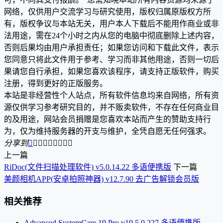
网络，仅供用户交流学习与研究使用，版权归属原版权方所
有，版权争议与本站无关，用户本人下载后不能用作商业或非
法用途，需在24个小时之内从您的电脑中彻底删除上述内容，
否则后果均由用户承担责任；如果您访问和下载此文件，表示
您同意只将此文件用于参考、学习而非其他用途，否则一切后
果请您自行承担，如果您喜欢该程序，请支持正版软件，购买
注册，得到更好的正版服务。
本站是非经营性个人站点，所有软件信息均来自网络，所有资
源仅供学习参考研究目的，并不贩卖软件，不存在任何商业目
的及用途，网站会员捐赠是您喜欢本站而产生的赞助支持行
为，仅为维持服务器的开支与维护，全凭自愿无任何强求。
分享到









上一篇
RiDoc(文件扫描处理软件) v5.0.14.22 多语便携版
下一篇
美颜相机APP(安卓拍照神器) v12.7.90 去广告解锁会员版
相关推荐
Advanced SystemCare 19 Pro v19.5.0.227 多语便携版