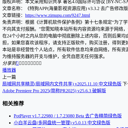
版权声明：本文采用知识共享 署名4.0国际许可协议 [BY-NC-S
文章名称：《特狗APP(海量影视资源应用) v3.3.2 去广告修改
文章链接：
https://www.zimupu.com/9247.html
免责声明：根据《计算机软件保护条例》第十七条规定“为了
不向其支付报酬。”您需知晓本站所有内容资源均来源于网络
在24个小时之内从您的电脑中彻底删除上述内容，否则后果
担，如果您喜欢该程序，请支持正版软件，购买注册，得到更
本站是非经营性个人站点，所有软件信息均来自网络，所有资
为维持服务器的开支与维护，全凭自愿无任何强求。
分享到









播放器
上一篇
局域网共享精灵(局域网内文件共享) v2025.11.10 中文绿色版
下
Adobe Premiere Pro 2025(简称PR2025) v25.6.3 破解版
相关推荐
PotPlayer v1.7.22980 / 1.7.23080 Beta 去广告精简绿色版
小白羊云盘(多网盘统一管理) v5.0.13 中文绿色版