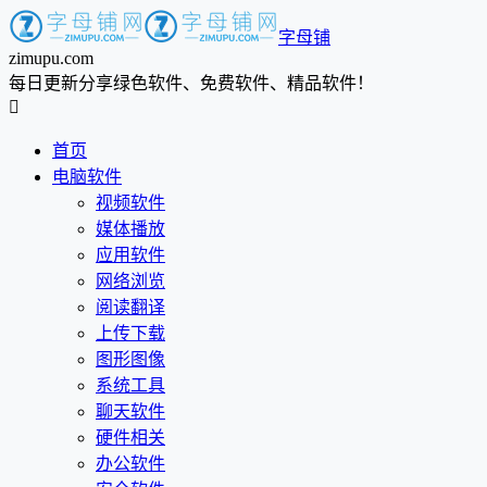
字母铺
zimupu.com
每日更新分享绿色软件、免费软件、精品软件！

首页
电脑软件
视频软件
媒体播放
应用软件
网络浏览
阅读翻译
上传下载
图形图像
系统工具
聊天软件
硬件相关
办公软件