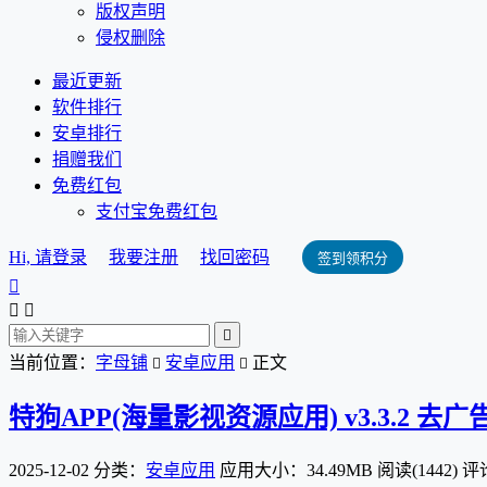
版权声明
侵权删除
最近更新
软件排行
安卓排行
捐赠我们
免费红包
支付宝免费红包
Hi, 请登录
我要注册
找回密码
签到领积分




当前位置：
字母铺
安卓应用
正文


特狗APP(海量影视资源应用) v3.3.2 去
2025-12-02
分类：
安卓应用
应用大小：34.49MB
阅读(1442)
评论