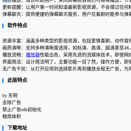
后台播放：适合听剧用户，关闭屏幕后音频仍可继续播放，节
更新提醒：让用户第一时间知道最新影视资源，不会错过任何
弹幕聊天：提供便捷的弹幕聊天服务，用户在看剧时能参与弹
软件特点
资源丰富：涵盖多种类型的影视资源，包括爱情喜剧、动作冒
画质清晰：支持多种清晰度选择，如标清、高清、超清甚至4
播放流畅：
播放器
性能出色，采用先进的流媒体技术，即使网
界面简洁：设计简洁明了，主要功能一目了然，操作方便，即
无广告干扰：从打开应用到选择影片再到播放全程无广告，为
此版特点
by 东明
去除广告
禁止广告sdk初始化
精简体积
下载地址