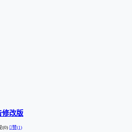
广告修改版
(0)

赞(
1
)