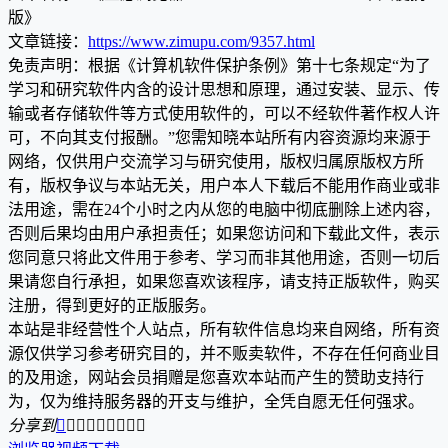
版》
文章链接：
https://www.zimupu.com/9357.html
免责声明：根据《计算机软件保护条例》第十七条规定“为了
学习和研究软件内含的设计思想和原理，通过安装、显示、传
输或者存储软件等方式使用软件的，可以不经软件著作权人许
可，不向其支付报酬。”您需知晓本站所有内容资源均来源于
网络，仅供用户交流学习与研究使用，版权归属原版权方所
有，版权争议与本站无关，用户本人下载后不能用作商业或非
法用途，需在24个小时之内从您的电脑中彻底删除上述内容，
否则后果均由用户承担责任；如果您访问和下载此文件，表示
您同意只将此文件用于参考、学习而非其他用途，否则一切后
果请您自行承担，如果您喜欢该程序，请支持正版软件，购买
注册，得到更好的正版服务。
本站是非经营性个人站点，所有软件信息均来自网络，所有资
源仅供学习参考研究目的，并不贩卖软件，不存在任何商业目
的及用途，网站会员捐赠是您喜欢本站而产生的赞助支持行
为，仅为维持服务器的开支与维护，全凭自愿无任何强求。
分享到








