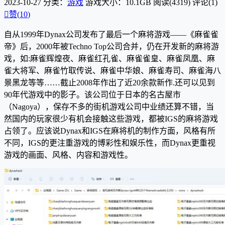
2023-10-27
分类：
游戏
游戏大小：10.1GB
阅读(4319)
评论(1)

赞(
10
)
自从1999年Dynax公司发布了最后一个麻将游戏——《麻雀雀
帝》后，2000年被Techno Top公司合并，仍在开发新的麻将游
戏，如:麻雀辉煌夜、麻雀红孔雀、麻雀雀皇、麻雀凤凰、麻
雀大将军、麻雀竹取传说、麻雀中华娘、麻雀寿司、麻雀海八
景黑龙等等……截止2008年作出了近20余款新作.还可以见到
90年代游戏中的影子。该公司位于日本的名古屋市
（Nagoya），保存不多的街机游戏公司中业绩还算不错，当
然国内的玩家很少有机会接触这些游戏，都被IGS的麻将游戏
占领了。应该说Dynax和IGS在麻将机的制作方面，风格有所
不同，IGS的更注重游戏的博彩性和娱乐性，而Dynax更重视
游戏的画面、风格、内容和游戏性。