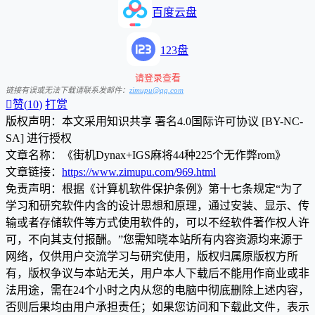
百度云盘
123盘
请登录查看
链接有误或无法下载请联系发邮件：
zimupu@qq.com

赞(
10
)
打赏
版权声明：本文采用知识共享 署名4.0国际许可协议 [BY-NC-
SA] 进行授权
文章名称：《街机Dynax+IGS麻将44种225个无作弊rom》
文章链接：
https://www.zimupu.com/969.html
免责声明：根据《计算机软件保护条例》第十七条规定“为了
学习和研究软件内含的设计思想和原理，通过安装、显示、传
输或者存储软件等方式使用软件的，可以不经软件著作权人许
可，不向其支付报酬。”您需知晓本站所有内容资源均来源于
网络，仅供用户交流学习与研究使用，版权归属原版权方所
有，版权争议与本站无关，用户本人下载后不能用作商业或非
法用途，需在24个小时之内从您的电脑中彻底删除上述内容，
否则后果均由用户承担责任；如果您访问和下载此文件，表示