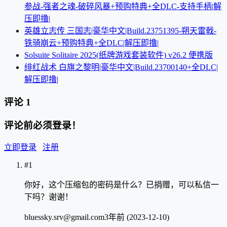
参战-强者之魂-破碎风暴+预购特典+全DLC-支持手柄|解
压即撸|
英雄立志传 三国志|豪华中文|Build.23751395-朔天雷戟-
铁骑崩云+预购特典+全DLC|解压即撸|
Solsuite Solitaire 2025(纸牌游戏套装软件) v26.2 便携版
绯红战术 白旗之黎明|豪华中文|Build.23700140+全DLC|
解压即撸|
评论
1
评论前必须登录！
立即登录
注册
#1
你好，这个压缩包的密码是什么？已捐赠，可以私信一
下吗？谢谢！
bluessky.srv@gmail.com
3年前 (2023-12-10)