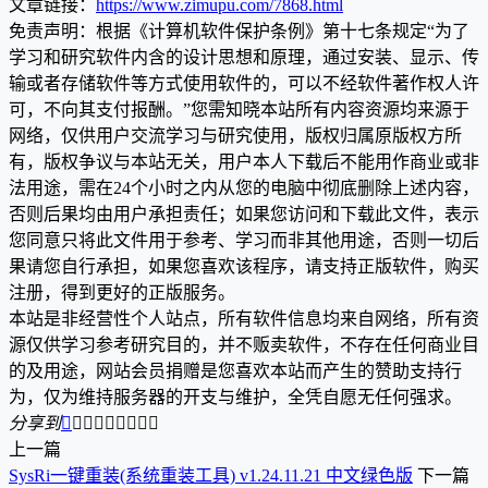
文章链接：
https://www.zimupu.com/7868.html
免责声明：根据《计算机软件保护条例》第十七条规定“为了
学习和研究软件内含的设计思想和原理，通过安装、显示、传
输或者存储软件等方式使用软件的，可以不经软件著作权人许
可，不向其支付报酬。”您需知晓本站所有内容资源均来源于
网络，仅供用户交流学习与研究使用，版权归属原版权方所
有，版权争议与本站无关，用户本人下载后不能用作商业或非
法用途，需在24个小时之内从您的电脑中彻底删除上述内容，
否则后果均由用户承担责任；如果您访问和下载此文件，表示
您同意只将此文件用于参考、学习而非其他用途，否则一切后
果请您自行承担，如果您喜欢该程序，请支持正版软件，购买
注册，得到更好的正版服务。
本站是非经营性个人站点，所有软件信息均来自网络，所有资
源仅供学习参考研究目的，并不贩卖软件，不存在任何商业目
的及用途，网站会员捐赠是您喜欢本站而产生的赞助支持行
为，仅为维持服务器的开支与维护，全凭自愿无任何强求。
分享到









上一篇
SysRi一键重装(系统重装工具) v1.24.11.21 中文绿色版
下一篇