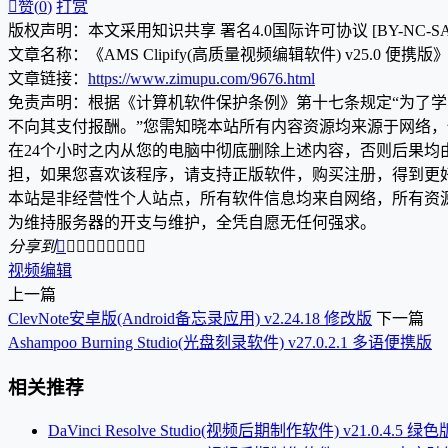

赞(
0
)
打赏
版权声明：本文采用知识共享 署名4.0国际许可协议 [BY-NC-S
文章名称：《AMS Clipify(高质量视频编辑软件) v25.0 便携版
文章链接：
https://www.zimupu.com/9676.html
免责声明：根据《计算机软件保护条例》第十七条规定“为了
不向其支付报酬。”您需知晓本站所有内容资源均来源于网络
在24个小时之内从您的电脑中彻底删除上述内容，否则后果
担，如果您喜欢该程序，请支持正版软件，购买注册，得到更
本站是非经营性个人站点，所有软件信息均来自网络，所有资
为维持服务器的开支与维护，全凭自愿无任何强求。
分享到









视频编辑
上一篇
ClevNote安卓版(Android备忘录应用) v2.24.18 修改版
下一篇
Ashampoo Burning Studio(光盘刻录软件) v27.0.2.1 多语便携版
相关推荐
DaVinci Resolve Studio(视频后期制作软件) v21.0.4.5 绿色