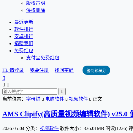
版权声明
侵权删除
最近更新
软件排行
安卓排行
捐赠我们
免费红包
支付宝免费红包
Hi, 请登录
我要注册
找回密码
签到领积分




当前位置：
字母铺
电脑软件
视频软件
正文



AMS Clipify(高质量视频编辑软件) v25.0
2026-05-04
分类：
视频软件
软件大小：336.01MB
阅读(1226)
评