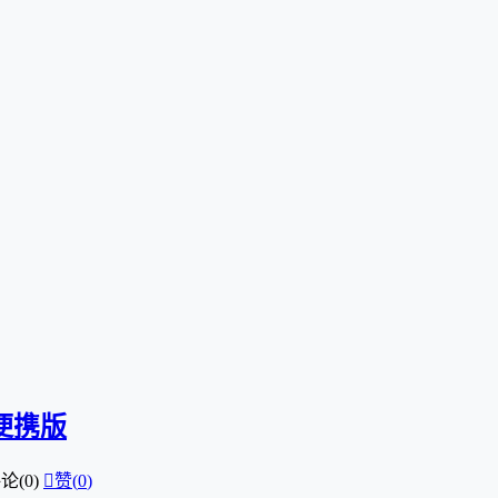
 便携版
论(0)

赞(
0
)