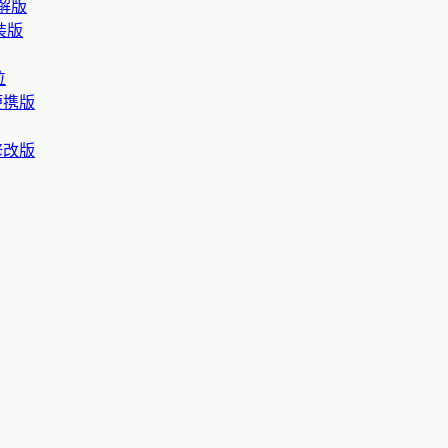
破解版
直装版
位
语便携版
 修改版