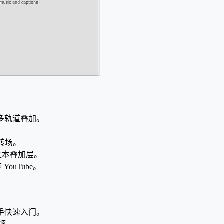
、多轨道叠加。
 转场。
文本叠加层。
ouTube。
手快速入门。