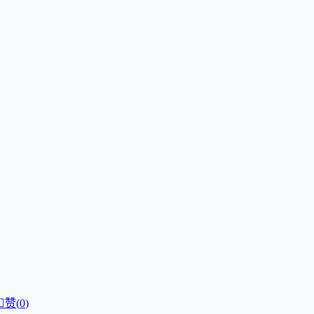

赞(
0
)