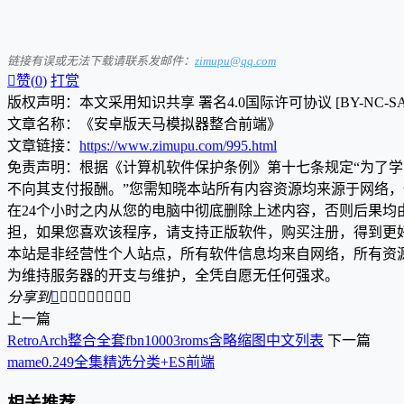
链接有误或无法下载请联系发邮件：
zimupu@qq.com

赞(
0
)
打赏
版权声明：本文采用知识共享 署名4.0国际许可协议 [BY-NC-S
文章名称：《安卓版天马模拟器整合前端》
文章链接：
https://www.zimupu.com/995.html
免责声明：根据《计算机软件保护条例》第十七条规定“为了
不向其支付报酬。”您需知晓本站所有内容资源均来源于网络
在24个小时之内从您的电脑中彻底删除上述内容，否则后果
担，如果您喜欢该程序，请支持正版软件，购买注册，得到更
本站是非经营性个人站点，所有软件信息均来自网络，所有资
为维持服务器的开支与维护，全凭自愿无任何强求。
分享到









上一篇
RetroArch整合全套fbn10003roms含略缩图中文列表
下一篇
mame0.249全集精选分类+ES前端
相关推荐