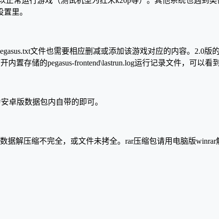
安卓10）可以正常运行游戏（测试机型为红米k20p等）。其他系统
设置里。
pegasus.txt文件也需要相应删减或添加该游戏对应的内容。2.
pegasus-frontend\lastrun.log运行记录文件，
件，还原为安卓版数据包内自带的即可。
据解压缩不完全，或文件未拷全。rar压缩包请用电脑版winr