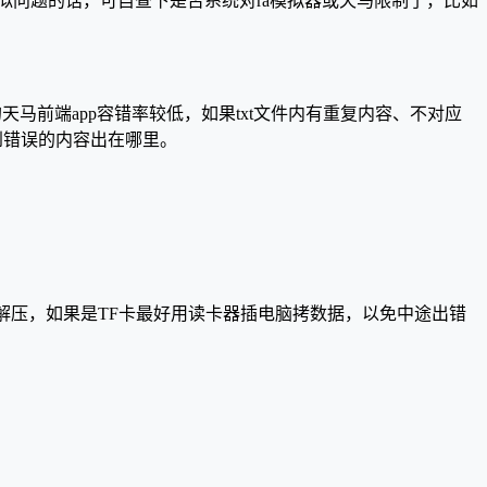
也遇到类似问题的话，可自查下是否系统对ra模拟器或天马限制了，比如
0版的天马前端app容错率较低，如果txt文件内有重复内容、不对应
可以看到错误的内容出在哪里。
ar解压，如果是TF卡最好用读卡器插电脑拷数据，以免中途出错