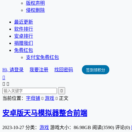
版权声明
侵权删除
最近更新
软件排行
安卓排行
捐赠我们
免费红包
支付宝免费红包
Hi, 请登录
我要注册
找回密码
签到领积分




当前位置：
字母铺
游戏
正文


安卓版天马模拟器整合前端
2023-10-27
分类：
游戏
游戏大小：86.98GB
阅读(3590)
评论(0)