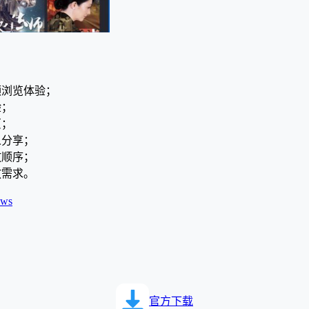
频浏览体验；
验；
页；
人分享；
放顺序；
放需求。
ows
官方下载