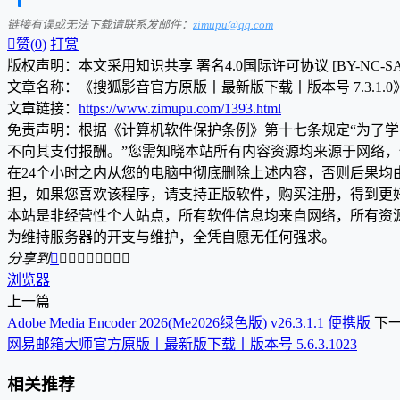
链接有误或无法下载请联系发邮件：
zimupu@qq.com

赞(
0
)
打赏
版权声明：本文采用知识共享 署名4.0国际许可协议 [BY-NC-S
文章名称：《搜狐影音官方原版丨最新版下载丨版本号 7.3.1.0
文章链接：
https://www.zimupu.com/1393.html
免责声明：根据《计算机软件保护条例》第十七条规定“为了
不向其支付报酬。”您需知晓本站所有内容资源均来源于网络
在24个小时之内从您的电脑中彻底删除上述内容，否则后果
担，如果您喜欢该程序，请支持正版软件，购买注册，得到更
本站是非经营性个人站点，所有软件信息均来自网络，所有资
为维持服务器的开支与维护，全凭自愿无任何强求。
分享到









浏览器
上一篇
Adobe Media Encoder 2026(Me2026绿色版) v26.3.1.1 便携版
下
网易邮箱大师官方原版丨最新版下载丨版本号 5.6.3.1023
相关推荐