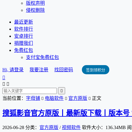
版权声明
侵权删除
最近更新
软件排行
安卓排行
捐赠我们
免费红包
支付宝免费红包
Hi, 请登录
我要注册
找回密码
签到领积分




当前位置：
字母铺
电脑软件
官方原版
正文



搜狐影音官方原版丨最新版下载丨版本号 7.3
2026-06-28
分类：
官方原版
/
视频软件
软件大小：136.34MB
阅