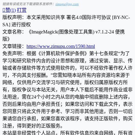
链接有误或无法下载请联系发邮件：
zimupu@qq.com

赞(
1
)
打赏
版权声明：本文采用知识共享 署名4.0国际许可协议 [BY-NC-
SA] 进行授权
文章名称：《ImageMagick(图像处理工具集) v7.1.2-24 便携
版》
文章链接：
https://www.zimupu.com/1590.html
免责声明：根据《计算机软件保护条例》第十七条规定“为了
学习和研究软件内含的设计思想和原理，通过安装、显示、传
输或者存储软件等方式使用软件的，可以不经软件著作权人许
可，不向其支付报酬。”您需知晓本站所有内容资源均来源于
网络，仅供用户交流学习与研究使用，版权归属原版权方所
有，版权争议与本站无关，用户本人下载后不能用作商业或非
法用途，需在24个小时之内从您的电脑中彻底删除上述内容，
否则后果均由用户承担责任；如果您访问和下载此文件，表示
您同意只将此文件用于参考、学习而非其他用途，否则一切后
果请您自行承担，如果您喜欢该程序，请支持正版软件，购买
注册，得到更好的正版服务。
本站是非经营性个人站点，所有软件信息均来自网络，所有资