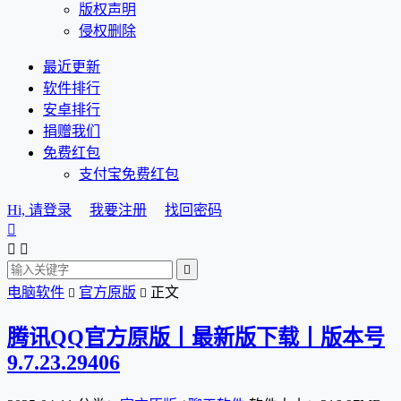
版权声明
侵权删除
最近更新
软件排行
安卓排行
捐赠我们
免费红包
支付宝免费红包
Hi, 请登录
我要注册
找回密码




电脑软件
官方原版
正文


腾讯QQ官方原版丨最新版下载丨版本号
9.7.23.29406