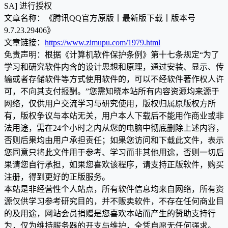
SA] 进行授权
文章名称：《腾讯QQ官方原版丨最新版下载丨版本号
9.7.23.29406》
文章链接：
https://www.zimupu.com/1979.html
免责声明：根据《计算机软件保护条例》第十七条规定“为了
学习和研究软件内含的设计思想和原理，通过安装、显示、传
输或者存储软件等方式使用软件的，可以不经软件著作权人许
可，不向其支付报酬。”您需知晓本站所有内容资源均来源于
网络，仅供用户交流学习与研究使用，版权归属原版权方所
有，版权争议与本站无关，用户本人下载后不能用作商业或非
法用途，需在24个小时之内从您的电脑中彻底删除上述内容，
否则后果均由用户承担责任；如果您访问和下载此文件，表示
您同意只将此文件用于参考、学习而非其他用途，否则一切后
果请您自行承担，如果您喜欢该程序，请支持正版软件，购买
注册，得到更好的正版服务。
本站是非经营性个人站点，所有软件信息均来自网络，所有资
源仅供学习参考研究目的，并不贩卖软件，不存在任何商业目
的及用途，网站会员捐赠是您喜欢本站而产生的赞助支持行
为，仅为维持服务器的开支与维护，全凭自愿无任何强求。