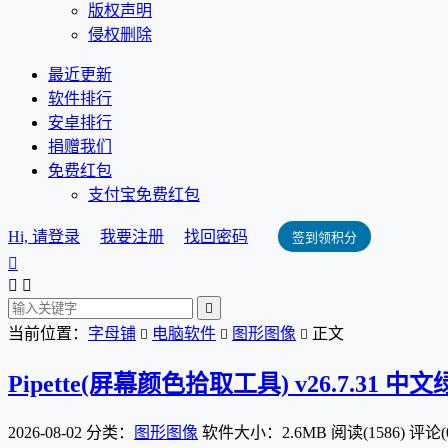
版权声明
侵权删除
最近更新
软件排行
安卓排行
捐赠我们
免费红包
支付宝免费红包
Hi, 请登录
我要注册
找回密码
签到领积分




当前位置：
字母铺
电脑软件
图形图像
正文



Pipette(屏幕颜色拾取工具) v26.7.31 中
2026-08-02
分类：
图形图像
软件大小：2.6MB
阅读(1586)
评论(