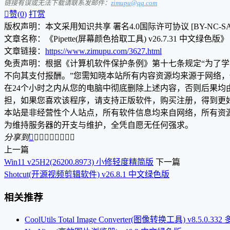
链接有误或无法下载请联系发邮件：
zimupu@qq.com

赞(
0
)
打赏
版权声明：本文采用知识共享 署名4.0国际许可协议 [BY-NC-S
文章名称：《Pipette(屏幕颜色拾取工具) v26.7.31 中文绿色版》
文章链接：
https://www.zimupu.com/3627.html
免责声明：根据《计算机软件保护条例》第十七条规定“为了
不向其支付报酬。”您需知晓本站所有内容资源均来源于网络
在24个小时之内从您的电脑中彻底删除上述内容，否则后果
担，如果您喜欢该程序，请支持正版软件，购买注册，得到更
本站是非经营性个人站点，所有软件信息均来自网络，所有资
为维持服务器的开支与维护，全凭自愿无任何强求。
分享到









上一篇
Win11 v25H2(26200.8973) 小修轻度精简版
下一篇
Shotcut(开源视频剪辑软件) v26.8.1 中文绿色版
相关推荐
CoolUtils Total Image Converter(图像转换工具) v8.5.0.