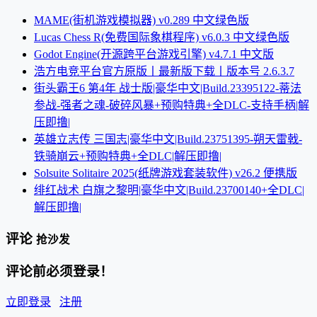
MAME(街机游戏模拟器) v0.289 中文绿色版
Lucas Chess R(免费国际象棋程序) v6.0.3 中文绿色版
Godot Engine(开源跨平台游戏引擎) v4.7.1 中文版
浩方电竞平台官方原版丨最新版下载丨版本号 2.6.3.7
街头霸王6 第4年 战士版|豪华中文|Build.23395122-蒂法
参战-强者之魂-破碎风暴+预购特典+全DLC-支持手柄|解
压即撸|
英雄立志传 三国志|豪华中文|Build.23751395-朔天雷戟-
铁骑崩云+预购特典+全DLC|解压即撸|
Solsuite Solitaire 2025(纸牌游戏套装软件) v26.2 便携版
绯红战术 白旗之黎明|豪华中文|Build.23700140+全DLC|
解压即撸|
评论
抢沙发
评论前必须登录！
立即登录
注册