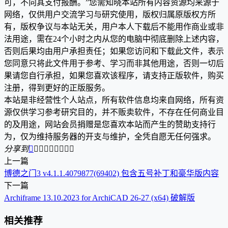
可，不向其支付报酬。”您需知晓本站所有内容资源均来源于
网络，仅供用户交流学习与研究使用，版权归属原版权方所
有，版权争议与本站无关，用户本人下载后不能用作商业或非
法用途，需在24个小时之内从您的电脑中彻底删除上述内容，
否则后果均由用户承担责任；如果您访问和下载此文件，表示
您同意只将此文件用于参考、学习而非其他用途，否则一切后
果请您自行承担，如果您喜欢该程序，请支持正版软件，购买
注册，得到更好的正版服务。
本站是非经营性个人站点，所有软件信息均来自网络，所有资
源仅供学习参考研究目的，并不贩卖软件，不存在任何商业目
的及用途，网站会员捐赠是您喜欢本站而产生的赞助支持行
为，仅为维持服务器的开支与维护，全凭自愿无任何强求。
分享到









上一篇
博德之门3 v4.1.1.4079877(69402) 包含五号补丁和豪华版内容
下一篇
Archiframe 13.10.2023 for ArchiCAD 26-27 (x64) 破解版
相关推荐