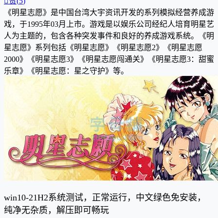

赞(
5
)
《明星志愿》是中国
台湾
大宇资讯
开发的系列模拟经营养成游
戏，于1995年03月上市。
游戏是以娱乐公司经纪人培育明星艺
人为主题的，包含各种突发事件和良好的养成游戏系统。《明
星志愿》系列包括《明星志愿》《
明星志愿2
》《
明星志愿
2000》
《
明星志愿3
》《
明星志愿闯通关》
《
明星志愿3：甜蜜
乐章
》
《
明星志愿：星之守护
》
等。
win10-21H2
系统
测试，正常运行，中文绿色免安装，
纯净无杂质，解压即可畅玩