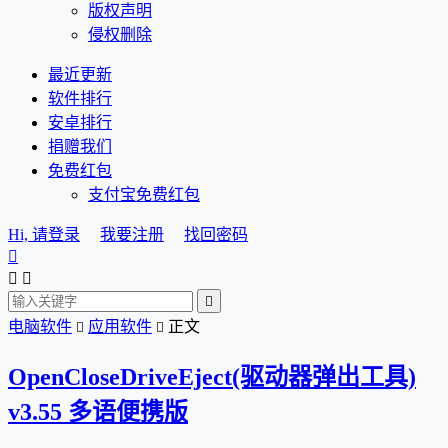
版权声明
侵权删除
最近更新
软件排行
安卓排行
捐赠我们
免费红包
支付宝免费红包
Hi, 请登录
我要注册
找回密码




电脑软件
应用软件
正文


OpenCloseDriveEject(驱动器弹出工具)
v3.55 多语便携版