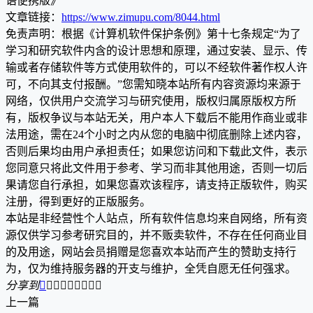
语便携版》
文章链接：
https://www.zimupu.com/8044.html
免责声明：根据《计算机软件保护条例》第十七条规定“为了
学习和研究软件内含的设计思想和原理，通过安装、显示、传
输或者存储软件等方式使用软件的，可以不经软件著作权人许
可，不向其支付报酬。”您需知晓本站所有内容资源均来源于
网络，仅供用户交流学习与研究使用，版权归属原版权方所
有，版权争议与本站无关，用户本人下载后不能用作商业或非
法用途，需在24个小时之内从您的电脑中彻底删除上述内容，
否则后果均由用户承担责任；如果您访问和下载此文件，表示
您同意只将此文件用于参考、学习而非其他用途，否则一切后
果请您自行承担，如果您喜欢该程序，请支持正版软件，购买
注册，得到更好的正版服务。
本站是非经营性个人站点，所有软件信息均来自网络，所有资
源仅供学习参考研究目的，并不贩卖软件，不存在任何商业目
的及用途，网站会员捐赠是您喜欢本站而产生的赞助支持行
为，仅为维持服务器的开支与维护，全凭自愿无任何强求。
分享到









上一篇