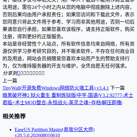
法用途，需在24个小时之内从您的电脑中彻底删除上述内容，
否则后果均由用户承担责任；如果您访问和下载此文件，表示
您同意只将此文件用于参考、学习而非其他用途，否则一切后
果请您自行承担，如果您喜欢该程序，请支持正版软件，购买
注册，得到更好的正版服务。
本站是非经营性个人站点，所有软件信息均来自网络，所有资
源仅供学习参考研究目的，并不贩卖软件，不存在任何商业目
的及用途，网站会员捐赠是您喜欢本站而产生的赞助支持行
为，仅为维持服务器的开支与维护，全凭自愿无任何强求。
分享到









上一篇
TinyWall(开源免费Windows网络防火墙工具) v3.4.1
下一篇
暗黑破坏神2 狱火重生 重制炼狱版|中字-国语|V3.2.92777-术士
君临+术士MOD整合-永恒战火-英灵之魂+存档|解压即撸|
相关推荐
EaseUS Partition Master(易我分区大师)
v20.5.0.202608010610