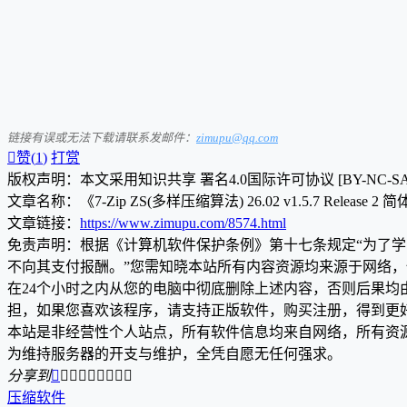
链接有误或无法下载请联系发邮件：
zimupu@qq.com

赞(
1
)
打赏
版权声明：本文采用知识共享 署名4.0国际许可协议 [BY-NC-S
文章名称：《7-Zip ZS(多样压缩算法) 26.02 v1.5.7 Release 
文章链接：
https://www.zimupu.com/8574.html
免责声明：根据《计算机软件保护条例》第十七条规定“为了
不向其支付报酬。”您需知晓本站所有内容资源均来源于网络
在24个小时之内从您的电脑中彻底删除上述内容，否则后果
担，如果您喜欢该程序，请支持正版软件，购买注册，得到更
本站是非经营性个人站点，所有软件信息均来自网络，所有资
为维持服务器的开支与维护，全凭自愿无任何强求。
分享到









压缩软件