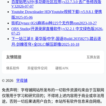
百度贴吧APP(多功能社区应用) v22.7.3.0 去广告修改版
V3
2026-07-07
Youtube Downloader HD(Youtube视频下载) v5.9.8.1 便携
版
2025-05-06
街机Dynax+IGS麻将44种225个无作弊rom
2023-10-27
OBS Studio(开源录屏直播软件) v32.2.1 中文绿色版
2026-
07-25
下一站江湖Ⅱ 豪华版|中字-国语|Build.20358273-踏云逐
月-剑魄苍穹+全DLC|解压即撸|
2025-10-18
友情链接
互换友链
佛系软件
异星软件空间
硬核APK
© 2026
字母铺
免责声明：字母铺网站所发布的一切软件资源均来自于互联网
仅限用于学习和研究目的；不得将上述内容用于商业或非法用
途，否则一切后果请用户自负；本站所有软件信息来自网络。