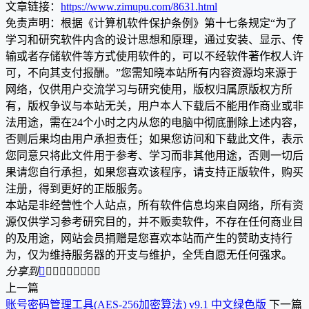
文章链接：
https://www.zimupu.com/8631.html
免责声明：根据《计算机软件保护条例》第十七条规定“为了
学习和研究软件内含的设计思想和原理，通过安装、显示、传
输或者存储软件等方式使用软件的，可以不经软件著作权人许
可，不向其支付报酬。”您需知晓本站所有内容资源均来源于
网络，仅供用户交流学习与研究使用，版权归属原版权方所
有，版权争议与本站无关，用户本人下载后不能用作商业或非
法用途，需在24个小时之内从您的电脑中彻底删除上述内容，
否则后果均由用户承担责任；如果您访问和下载此文件，表示
您同意只将此文件用于参考、学习而非其他用途，否则一切后
果请您自行承担，如果您喜欢该程序，请支持正版软件，购买
注册，得到更好的正版服务。
本站是非经营性个人站点，所有软件信息均来自网络，所有资
源仅供学习参考研究目的，并不贩卖软件，不存在任何商业目
的及用途，网站会员捐赠是您喜欢本站而产生的赞助支持行
为，仅为维持服务器的开支与维护，全凭自愿无任何强求。
分享到









上一篇
账号密码管理工具(AES-256加密算法) v9.1 中文绿色版
下一篇