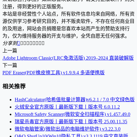
注册，得到更好的正版服务。
本站是非经营性个人站点，所有软件信息均来自网络，所有资
源仅供学习参考研究目的，并不贩卖软件，不存在任何商业目
的及用途，网站会员捐赠是您喜欢本站而产生的赞助支持行
为，仅为维持服务器的开支与维护，全凭自愿无任何强求。
分享到









上一篇
Adobe Lightroom Classic(LRC免激活版) 2019–2024 直装破解版
下一篇
PDF Eraser(PDF橡皮擦工具) v1.9.9.4 多语便携版
相关推荐
HashCalculator(哈希值批量计算器)v6.2.1 / 7.0 中文绿色版
火绒安全官方原版丨最新版下载丨版本号 6.0.11.2
Microsoft Safety Scanner(微软安全扫描程序) v1.457.49.0
瑞星杀毒官方原版丨最新版下载丨版本号 25.00.11.35
微软电脑管家(微软出品的电脑维护软件) v3.22.3.0
O&O ShutUp10(Win10隐私工具) v3.3.1119 中文直装版