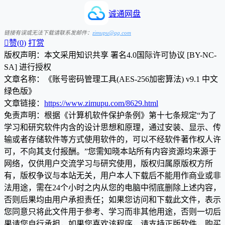
诚通网盘
链接有误或无法下载请联系发邮件：
zimupu@qq.com

赞(
0
)
打赏
版权声明：本文采用知识共享 署名4.0国际许可协议 [BY-NC-
SA] 进行授权
文章名称：《账号密码管理工具(AES-256加密算法) v9.1 中文
绿色版》
文章链接：
https://www.zimupu.com/8629.html
免责声明：根据《计算机软件保护条例》第十七条规定“为了
学习和研究软件内含的设计思想和原理，通过安装、显示、传
输或者存储软件等方式使用软件的，可以不经软件著作权人许
可，不向其支付报酬。”您需知晓本站所有内容资源均来源于
网络，仅供用户交流学习与研究使用，版权归属原版权方所
有，版权争议与本站无关，用户本人下载后不能用作商业或非
法用途，需在24个小时之内从您的电脑中彻底删除上述内容，
否则后果均由用户承担责任；如果您访问和下载此文件，表示
您同意只将此文件用于参考、学习而非其他用途，否则一切后
果请您自行承担，如果您喜欢该程序，请支持正版软件，购买