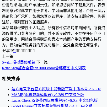
否则后果均由用户承担责任；如果您访问和下载此文件，表示
您同意只将此文件用于参考、学习而非其他用途，否则一切后
果请您自行承担，如果您喜欢该程序，请支持正版软件，购买
注册，得到更好的正版服务。
本站是非经营性个人站点，所有软件信息均来自网络，所有资
源仅供学习参考研究目的，并不贩卖软件，不存在任何商业目
的及用途，网站会员捐赠是您喜欢本站而产生的赞助支持行
为，仅为维持服务器的开支与维护，全凭自愿无任何强求。
分享到









上一篇
Switch模拟器傻瓜包
下一篇
RetroArch整合全套fbn10003roms含略缩图中文列表
相关推荐
浩方电竞平台官方原版丨最新版下载丨版本号 2.6.3.18
MAME(街机游戏模拟器) v0.289 中文绿色版
Lucas Chess R(免费国际象棋程序) v6.0.3 中文绿色版
Godot Engine(开源跨平台游戏引擎) v4.7.1 中文版