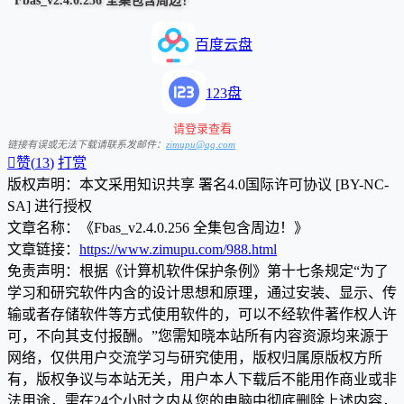
Fbas_v2.4.0.256 全集包含周边！
百度云盘
123盘
请登录查看
链接有误或无法下载请联系发邮件：
zimupu@qq.com

赞(
13
)
打赏
版权声明：本文采用知识共享 署名4.0国际许可协议 [BY-NC-
SA] 进行授权
文章名称：《Fbas_v2.4.0.256 全集包含周边！》
文章链接：
https://www.zimupu.com/988.html
免责声明：根据《计算机软件保护条例》第十七条规定“为了
学习和研究软件内含的设计思想和原理，通过安装、显示、传
输或者存储软件等方式使用软件的，可以不经软件著作权人许
可，不向其支付报酬。”您需知晓本站所有内容资源均来源于
网络，仅供用户交流学习与研究使用，版权归属原版权方所
有，版权争议与本站无关，用户本人下载后不能用作商业或非
法用途，需在24个小时之内从您的电脑中彻底删除上述内容，