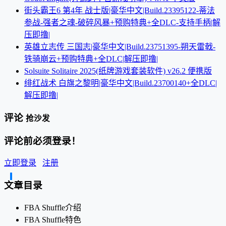
街头霸王6 第4年 战士版|豪华中文|Build.23395122-蒂法
参战-强者之魂-破碎风暴+预购特典+全DLC-支持手柄|解
压即撸|
英雄立志传 三国志|豪华中文|Build.23751395-朔天雷戟-
铁骑崩云+预购特典+全DLC|解压即撸|
Solsuite Solitaire 2025(纸牌游戏套装软件) v26.2 便携版
绯红战术 白旗之黎明|豪华中文|Build.23700140+全DLC|
解压即撸|
评论
抢沙发
评论前必须登录！
立即登录
注册
文章目录
FBA Shuffle介绍
FBA Shuffle特色